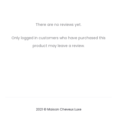
There are no reviews yet.
R
Only logged in customers who have purchased this
e
product may leave a review.
v
i
e
w
s
2021 © Maison Cheveux Luxe