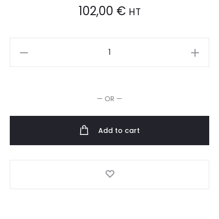
102,00
€
HT
Redken
All
Soft
Mega
— OR —
Curls
Shampooing
1000ml
Add to cart
quantity