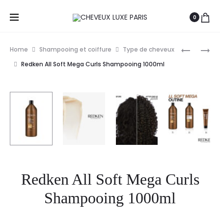
0
Prod
REDKEN
REDKEN
Home
Shampooing et coiffure
Type de cheveux
SHAMPO
ALL
navig
Redken All Soft Mega Curls Shampooing 1000ml
AMINO
SOFT
MENTHE
MEGA
CURLS
SHAMPO
300ML
Redken All Soft Mega Curls
Shampooing 1000ml