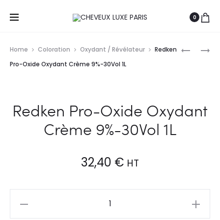
0
Prod
SCHWAR
REVLONI
Home
Coloration
Oxydant / Révélateur
Redken
PROFESS
OXYCREA
navig
Pro-Oxide Oxydant Crème 9%-30Vol 1L
BLOND
CRÈME
ME
OXYDANT
RÉVÉLATE
6%-20
Redken Pro-Oxide Oxydant
PREMIUM
VOL
1L
900ML
Crème 9%-30Vol 1L
32,40
€
HT
Redken
Pro-