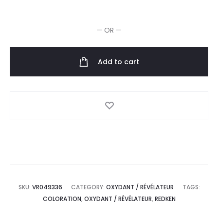
Oxide
Oxydant
— OR —
Crème
9%-30Vol
1L
Add to cart
quantity
SKU:
VR049336
CATEGORY:
OXYDANT / RÉVÉLATEUR
TAGS:
COLORATION
,
OXYDANT / RÉVÉLATEUR
,
REDKEN