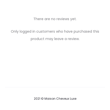
There are no reviews yet.
R
Only logged in customers who have purchased this
e
product may leave a review.
v
i
e
w
s
2021 © Maison Cheveux Luxe