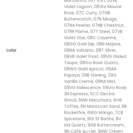
Manzanita, 06T Iron, 06VB
Violet Lagoon, 06Vro Mauve
Rose, 07C Curry, 07GB
Butterscotch, 07N Mirage,
07NA Pewter, 07NB Chestnut,
07RR Flame, 07T Steel, 07VB
Violet Star, 08C Cayenne,
08GG Gold Dip, 08N Mojave,
color
08NA Volcanic, 08T Silver,
08VB Violet Frost, 08VG Gilded
Taupe, 08Vro Rosé Quartz,
08WG Gold Apricot, 09AA
Papaya, 09B Sterling, 09G
Vanilla Creme, 09NA Mist,
09VG Iridescence, 09Vro Rosé,
3N Espresso, 5CC Electric
Shock, 5NW Macchiato, 6GB
Toffee, 6N Moroccan Sand, 6R
Rocketfire, 6WG Mango, 7CB
Spicetone, 8GI St Barths, 8V
Irid Quartz, 9GB Buttercream,
9N Café au Lait, 9NW Cream