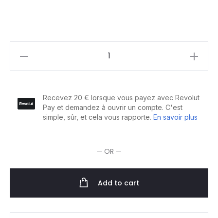
Redken
Shades
EQ
Ton
sur
Ton
Sans
Amoniaque
— OR —
60ml
quantity
Add to cart