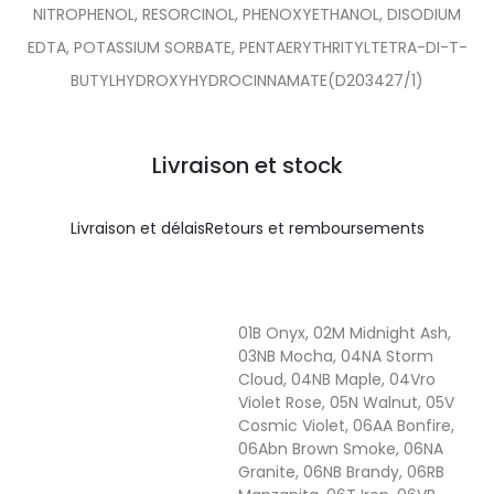
NITROPHENOL, RESORCINOL, PHENOXYETHANOL, DISODIUM
EDTA, POTASSIUM SORBATE, PENTAERYTHRITYLTETRA-DI-T-
BUTYLHYDROXYHYDROCINNAMATE(D203427/1)
Livraison et stock
Livraison et délais
Retours et remboursements
01B Onyx, 02M Midnight Ash,
03NB Mocha, 04NA Storm
Cloud, 04NB Maple, 04Vro
Violet Rose, 05N Walnut, 05V
Cosmic Violet, 06AA Bonfire,
06Abn Brown Smoke, 06NA
Granite, 06NB Brandy, 06RB