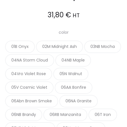
31,80
€
HT
color
01B Onyx
02M Midnight Ash
03NB Mocha
04NA Storm Cloud
04NB Maple
04Vro Violet Rose
05N Walnut
05V Cosmic Violet
06AA Bonfire
06Abn Brown Smoke
06NA Granite
06NB Brandy
06RB Manzanita
06T Iron