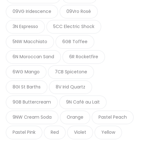
09VG Iridescence
09Vro Rosé
3N Espresso
5CC Electric Shock
5NW Macchiato
6GB Toffee
6N Moroccan Sand
6R Rocketfire
6WG Mango
7CB Spicetone
8GI St Barths
8V Irid Quartz
9GB Buttercream
9N Café au Lait
9NW Cream Soda
Orange
Pastel Peach
Pastel Pink
Red
Violet
Yellow