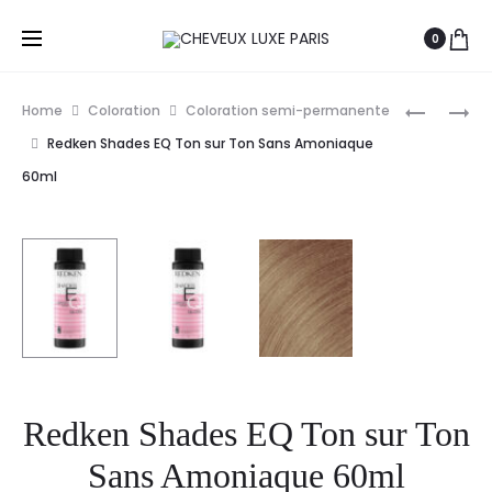
0
Prod
L’ORÉAL
XP100
Home
Coloration
Coloration semi-permanente
PROFESS
LIGHT
navig
Redken Shades EQ Ton sur Ton Sans Amoniaque
DIA
RADIANC
60ml
LIGHT
COLORAT
COLORAT
TON
TON
SUR
SUR
TON
TON
100ML
50ML
Redken Shades EQ Ton sur Ton
Sans Amoniaque 60ml