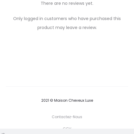
There are no reviews yet.
R
Only logged in customers who have purchased this
e
product may leave a review.
v
i
e
w
s
2021 © Maison Cheveux Luxe
Contactez-Nous
CGV