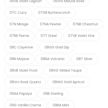
06VB Violet Lagoon
06Vro Mauve Rose
07C Curry
07GB Butterscotch
07N Mirage
07NA Pewter
07NB Chestnut
07RR Flame
07T Steel
07VB Violet Star
08C Cayenne
08GG Gold Dip
08N Mojave
08NA Volcanic
08T Silver
08VB Violet Frost
08VG Gilded Taupe
08Vro Rosé Quartz
08WG Gold Apricot
09AA Papaya
09B Sterling
09G Vanilla Creme
09NA Mist