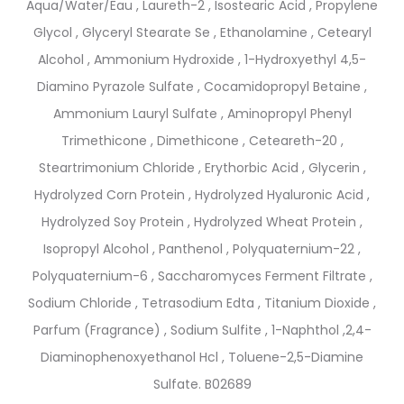
Aqua/Water/Eau , Laureth-2 , Isostearic Acid , Propylene
Glycol , Glyceryl Stearate Se , Ethanolamine , Cetearyl
Alcohol , Ammonium Hydroxide , 1-Hydroxyethyl 4,5-
Diamino Pyrazole Sulfate , Cocamidopropyl Betaine ,
Ammonium Lauryl Sulfate , Aminopropyl Phenyl
Trimethicone , Dimethicone , Ceteareth-20 ,
Steartrimonium Chloride , Erythorbic Acid , Glycerin ,
Hydrolyzed Corn Protein , Hydrolyzed Hyaluronic Acid ,
Hydrolyzed Soy Protein , Hydrolyzed Wheat Protein ,
Isopropyl Alcohol , Panthenol , Polyquaternium-22 ,
Polyquaternium-6 , Saccharomyces Ferment Filtrate ,
Sodium Chloride , Tetrasodium Edta , Titanium Dioxide ,
Parfum (Fragrance) , Sodium Sulfite , 1-Naphthol ,2,4-
Diaminophenoxyethanol Hcl , Toluene-2,5-Diamine
Sulfate. B02689