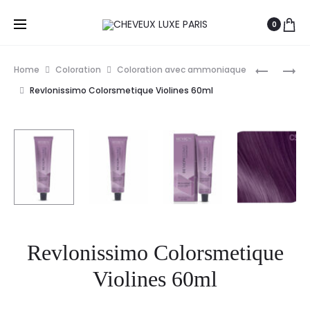
0
Prod
WELLA
L’ORÉAL
Home
Coloration
Coloration avec ammoniaque
PROFESS
MAJIROU
navig
Revlonissimo Colorsmetique Violines 60ml
ILLUMINA
CARMILA
COLOR
COLORAT
COLORAT
PERMANE
PERMANE
50ML
60ML
Revlonissimo Colorsmetique
Violines 60ml