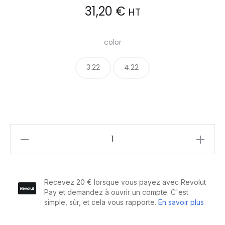
31,20
€
HT
color
3.22
4.22
Revlonissimo
Colorsmetique
Violines
60ml
quantity