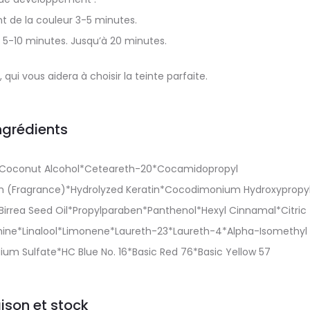
t de la couleur 3-5 minutes.
 5-10 minutes. Jusqu’à 20 minutes.
, qui vous aidera à choisir la teinte parfaite.
ngrédients
l*Coconut Alcohol*Ceteareth-20*Cocamidopropyl
 (Fragrance)*Hydrolyzed Keratin*Cocodimonium Hydroxypropy
Birrea Seed Oil*Propylparaben*Panthenol*Hexyl Cinnamal*Citric
mine*Linalool*Limonene*Laureth-23*Laureth-4*Alpha-Isomethyl
um Sulfate*HC Blue No. 16*Basic Red 76*Basic Yellow 57
aison et stock