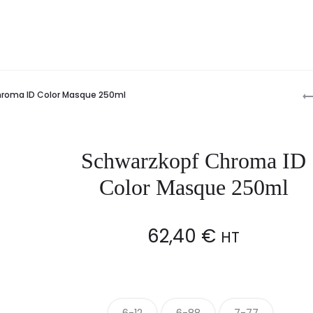
P
roma ID Color Masque 250ml
n
Schwarzkopf Chroma ID
Color Masque 250ml
62,40
€
HT
6-12
6-88
7-77