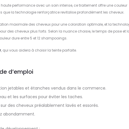
n haute performance avec un soin intense, ce traitement offre une couleur
s que la technologie renforçatrice revitalise profondément les cheveux.
ation maximale des cheveux pour une coloration optimale, et la technolo
ire pour des cheveux plus forts. Selon la nuance choisie, le temps de pose et l
couleur dure entre 5 et 12 shampooings.
r
, qui vous aidera à choisir la teinte parfaite.
de d’emploi
ection jetables et étanches vendus dans le commerce.
au et les surfaces pour éviter les taches.
sur des cheveux préalablement lavés et essorés.
ez abondamment.
de développement :