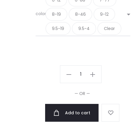
color
8-19
8-46
9-12
9.5-19
9.5-4
Clear
Schwarzkopf
Chroma
ID
— OR —
Color
Masque
Add to cart
250ml
quantity