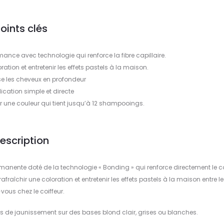
oints clés
ce avec technologie qui renforce la fibre capillaire.
ration et entretenir les effets pastels à la maison.
ise les cheveux en profondeur
ication simple et directe
r une couleur qui tient jusqu’à 12 shampooings.
escription
nente doté de la technologie « Bonding » qui renforce directement le c
raîchir une coloration et entretenir les effets pastels à la maison entre le
vous chez le coiffeur.
ffets de jaunissement sur des bases blond clair, grises ou blanches.