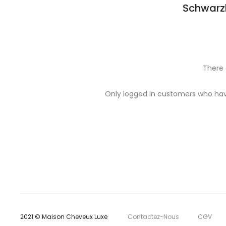
Schwarzk
There 
R
Only logged in customers who hav
e
v
i
e
w
s
2021 © Maison Cheveux Luxe
Contactez-Nous
CGV