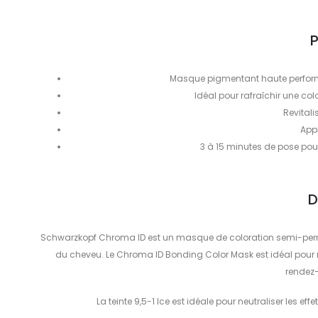
P
Masque pigmentant haute performan
Idéal pour rafraîchir une colo
Revital
Appl
3 à 15 minutes de pose pou
D
Schwarzkopf Chroma ID est un masque de coloration semi-perma
du cheveu. Le Chroma ID Bonding Color Mask est idéal pour raf
rendez-
La teinte 9,5-1 Ice est idéale pour neutraliser les e