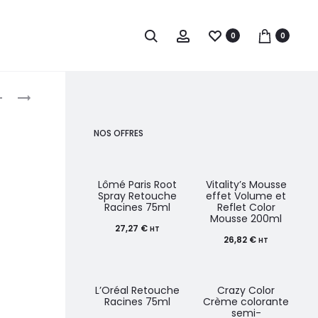
0
0
roduct
EUGENE
SCHWARZKOPF
PERMA
PROFESSIONAL
avigation
BLUSH
CHROMA
NOS OFFRES
SATINE
ID
COLORATION
COLOR
SEMI-
MASQUE
Lômé Paris Root
Vitality’s Mousse
Spray Retouche
effet Volume et
PERMANENTE
PIGMENTANT
Racines 75ml
Reflet Color
Mousse 200ml
SANS
500ML
27,27
€
HT
AMMONIAQUE
26,82
€
HT
100ML
L’Oréal Retouche
Crazy Color
Racines 75ml
Crème colorante
semi-