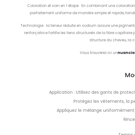
Coloration et soin en 1 étape : En combinant une coloratio
parfaitement uniforme de manière simple et rapide, tandi
Technologie : la teneur réduite en sodium assure une pigment
renforçatrice fortifie les liens structurels de la fibre capilla
structure du cheveu, la 
Vous trouverez ici un
nuancie
Mo
Application : Utilisez des gants de prot
Protégez les vêtements, la pe
Appliquez le mélange uniformément 
Rinc
Temps 