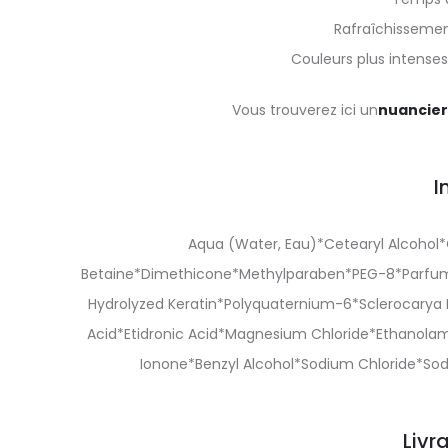
Rafraîchissemen
Couleurs plus intenses
Vous trouverez ici un
nuancier
I
Aqua (Water, Eau)*Cetearyl Alcoho
Betaine*Dimethicone*Methylparaben*PEG-8*Parfum
Hydrolyzed Keratin*Polyquaternium-6*Sclerocarya 
Acid*Etidronic Acid*Magnesium Chloride*Ethanola
Ionone*Benzyl Alcohol*Sodium Chloride*Sodi
Livr