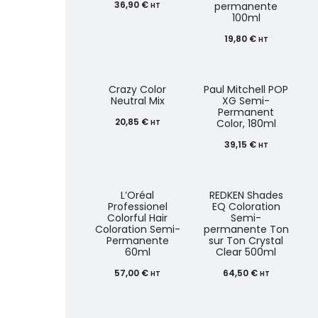
36,90
€
permanente
HT
100ml
19,80
€
HT
Crazy Color
Paul Mitchell POP
Neutral Mix
XG Semi-
Permanent
20,85
€
Color, 180ml
HT
39,15
€
HT
L’Oréal
REDKEN Shades
Professionel
EQ Coloration
Colorful Hair
Semi-
Coloration Semi-
permanente Ton
Permanente
sur Ton Crystal
60ml
Clear 500ml
57,00
€
64,50
€
HT
HT