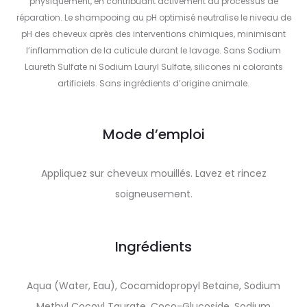
physiquement, en contribuant activement au processus de
réparation. Le shampooing au pH optimisé neutralise le niveau de
pH des cheveux après des interventions chimiques, minimisant
l’inflammation de la cuticule durant le lavage. Sans Sodium
Laureth Sulfate ni Sodium Lauryl Sulfate, silicones ni colorants
artificiels. Sans ingrédients d’origine animale.
Mode d’emploi
Appliquez sur cheveux mouillés. Lavez et rincez
soigneusement.
Ingrédients
Aqua (Water, Eau), Cocamidopropyl Betaine, Sodium
Methyl Cocoyl Taurate, Coco-Glucoside, Sodium