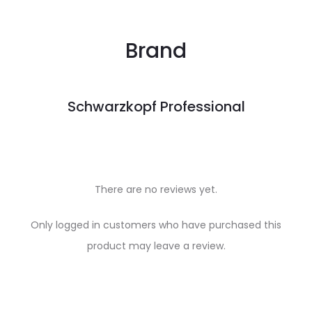
Brand
Schwarzkopf Professional
There are no reviews yet.
R
Only logged in customers who have purchased this
e
product may leave a review.
v
i