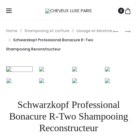
0
Prod
SCHWAR
SCHWAR
Home
Shampooing et coiffure
Lissage et kératine
PROFESS
PROFESS
navig
Schwarzkopf Professional Bonacure R-Two
BLONDME
BLONDME
Shampooing Reconstructeur
AB
AB
SHAMPO
SHAMPO
DETOX
RICHE
300ML
300ML
Schwarzkopf Professional
Bonacure R-Two Shampooing
Reconstructeur