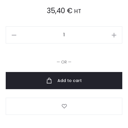
35,40
€
HT
Schwarzkopf
Professional
Bonacure
R-
— OR —
Two
Shampooing
Reconstructeur
Add to cart
quantity