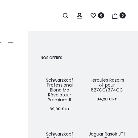
0
0
roduct
CLEAN
CLEAN
ALL
ALL
avigation
SPRAY
GANTS
NOS OFFRES
NETTOYANT
EN
POUR
LATEX
MIRROR
BLANCS
Schwarzkopf
Hercules Razoirs
Professional
x4 pour
500ML
M
Blond Me
627CC/374CC
Révélateur
X100
34,20
€
Premium 1L
HT
39,90
€
HT
Schwarzkopf
Jaguar Rasoir JT1