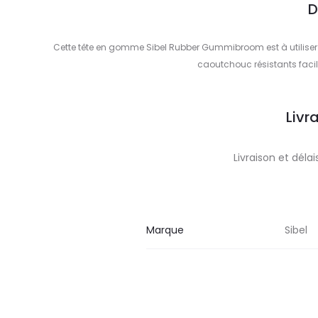
D
Cette tête en gomme Sibel Rubber Gummibroom est à utiliser
caoutchouc résistants facili
Livr
Livraison et dél
Marque
Sibel