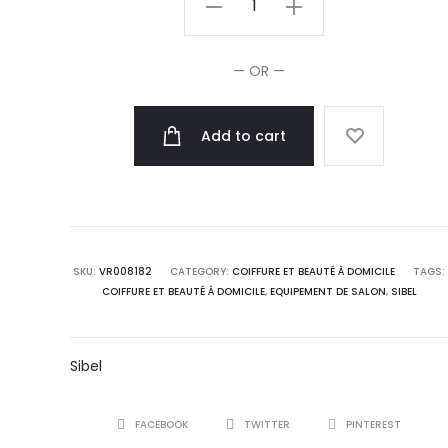
Balai
En
— OR —
Caoutchouc
Noir
Add to cart
quantity
SKU:
VR008182
CATEGORY:
COIFFURE ET BEAUTÉ À DOMICILE
TAGS:
COIFFURE ET BEAUTÉ À DOMICILE
,
EQUIPEMENT DE SALON
,
SIBEL
Sibel
SHARE
FACEBOOK
TWITTER
PINTEREST