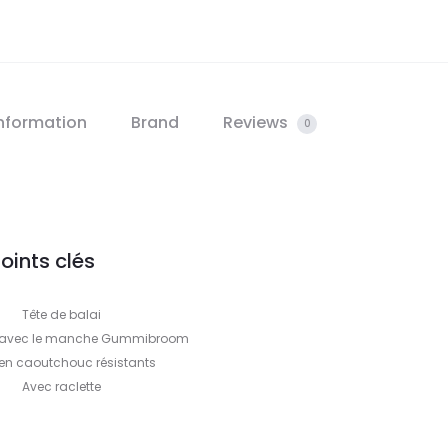
information
Brand
Reviews
0
oints clés
Tête de balai
on avec le manche Gummibroom
 en caoutchouc résistants
Avec raclette