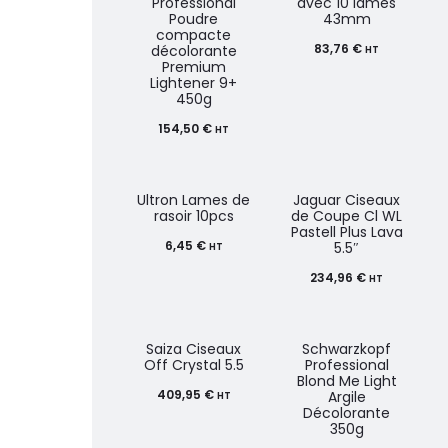
Professional
avec 10 lames
Poudre
43mm
compacte
83,76
€
décolorante
HT
Premium
Lightener 9+
450g
154,50
€
HT
Ultron Lames de
Jaguar Ciseaux
rasoir 10pcs
de Coupe Cl WL
Pastell Plus Lava
6,45
€
5.5″
HT
234,96
€
HT
Saiza Ciseaux
Schwarzkopf
Off Crystal 5.5
Professional
Blond Me Light
409,95
€
Argile
HT
Décolorante
350g