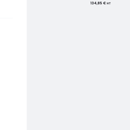
134,85
€
HT