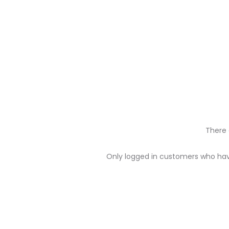
There 
R
Only logged in customers who hav
e
v
i