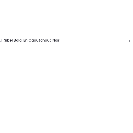
P
Sibel Balai En Caoutchouc Noir
n