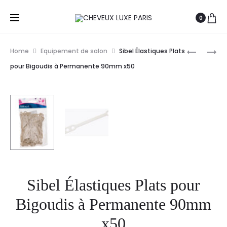
0
Prod
WELLA
VITALITY’
Home
Equipement de salon
Sibel Élastiques Plats
PROFESS
ACTIVAT
navig
pour Bigoudis à Permanente 90mm x50
EMULSIO
TONE
COLOR
4%-13VO
TOUCH
1L
INTENSE
4%-13VO
1L
Sibel Élastiques Plats pour
Bigoudis à Permanente 90mm
x50