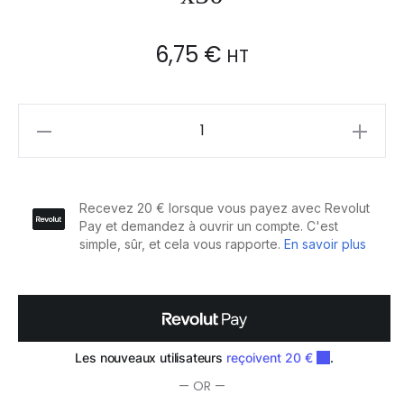
6,75
€
HT
Sibel
Élastiques
Plats
pour
Bigoudis
à
Permanente
90mm
x50
quantity
— OR —