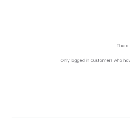
There 
R
Only logged in customers who hav
e
v
i
e
w
s