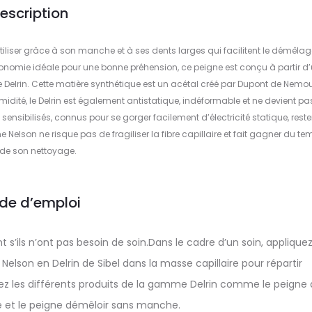
escription
tiliser grâce à son manche et à ses dents larges qui facilitent le démêla
rgonomie idéale pour une bonne préhension, ce peigne est conçu à partir d
le Delrin. Cette matière synthétique est un acétal créé par Dupont de Nemou
idité, le Delrin est également antistatique, indéformable et ne devient pa
sensibilisés, connus pour se gorger facilement d’électricité statique, reste
elson ne risque pas de fragiliser la fibre capillaire et fait gagner du te
 de son nettoyage.
de d’emploi
’ils n’ont pas besoin de soin.Dans le cadre d’un soin, applique
e Nelson en Delrin de Sibel dans la masse capillaire pour répartir
z les différents produits de la gamme Delrin comme le peigne
e et le peigne démêloir sans manche.