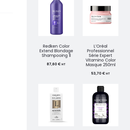
Redken Color
L’Oréal
Extend Blondage
Professionnel
Shampooing 1l
Série Expert
Vitamino Color
87,60
€
Masque 250ml
HT
53,70
€
HT