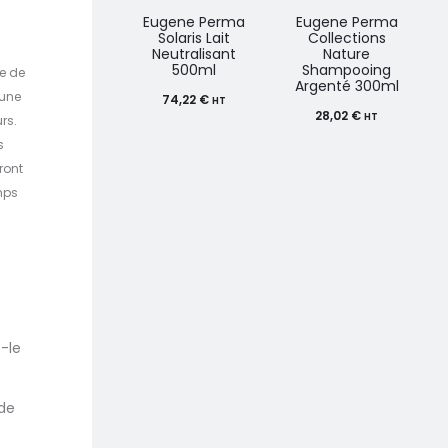
Eugene Perma
Eugene Perma
Solaris Lait
Collections
Neutralisant
Nature
500ml
Shampooing
ge de
Argenté 300ml
’une
74,22
€
HT
28,02
€
HT
rs.
s
ront
mps
z-le
 de