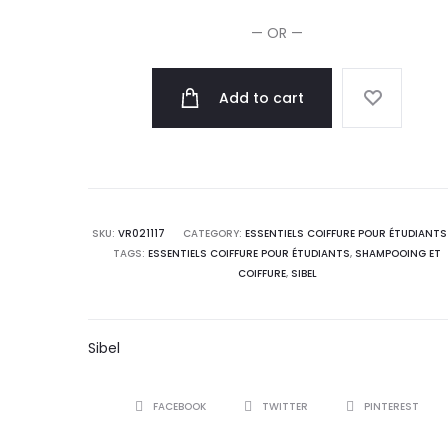
Delrin
— OR —
Nelson
quantity
Add to cart
SKU:
VR021117
CATEGORY:
ESSENTIELS COIFFURE POUR ÉTUDIANTS
TAGS:
ESSENTIELS COIFFURE POUR ÉTUDIANTS
,
SHAMPOOING ET
COIFFURE
,
SIBEL
Sibel
SHARE
FACEBOOK
TWITTER
PINTEREST