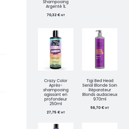
Shampooing
Argenté 1L
70,32
€
HT
Crazy Color
Tigi Bed Head
Après-
Serial Blonde Soin
shampooing
Réparateur
agissant en
Blonds audacieux
profondeur
970ml
250ml
56,70
€
HT
27,75
€
HT