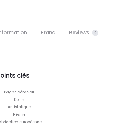
information
Brand
Reviews
0
oints clés
Peigne démêloir
Delrin
Antistatique
Résine
abrication européenne