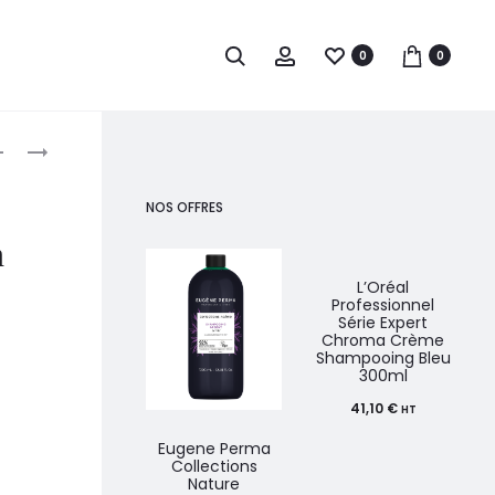
0
0
roduct
HERCULES
OLIVIA
PEIGNE
GARDEN
avigation
À
ESSENTIAL
NOS OFFRES
MANCHE
CAREEXPERT
n
MASTER
CARE
CLASS
SILVER
L’Oréal
Professionnel
1975
NYLON
Série Expert
Chroma Crème
BRUSH
Shampooing Bleu
300ml
41,10
€
HT
Eugene Perma
Collections
Nature