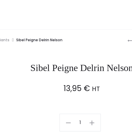
P
diants
Sibel Peigne Delrin Nelson
n
Sibel Peigne Delrin Nelso
13,95
€
HT
Sibel
Peigne