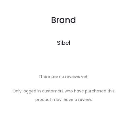
Brand
Sibel
There are no reviews yet.
R
Only logged in customers who have purchased this
e
product may leave a review.
v
i