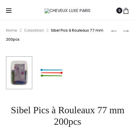
0
Prod
SIBEL
SIBEL
Home
Coloration
Sibel Pics à Rouleaux 77 mm
BOUTEILL
PALETTES
navig
200pcs
SPRAY
À
MICRO
MÈCHES
DIFFUSIO
X3
280ML
Sibel Pics à Rouleaux 77 mm
200pcs