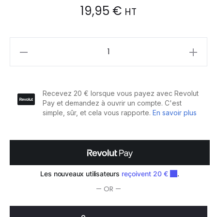
19,95
€
HT
Sibel
Pics
à
Rouleaux
77 mm
200pcs
quantity
— OR —