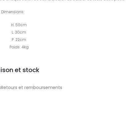
Dimensions:
H: 50cm
L: 30cm
P: 22cm
Poids: 4kg
aison et stock
aisRetours et remboursements