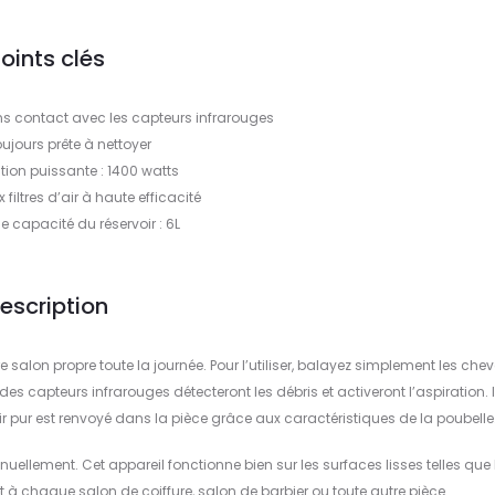
oints clés
 contact avec les capteurs infrarouges
ujours prête à nettoyer
tion puissante : 1400 watts
filtres d’air à haute efficacité
 capacité du réservoir : 6L
escription
e salon propre toute la journée. Pour l’utiliser, balayez simplement les chev
des capteurs infrarouges détecteront les débris et activeront l’aspiration. I
ir pur est renvoyé dans la pièce grâce aux caractéristiques de la poubelle
ellement. Cet appareil fonctionne bien sur les surfaces lisses telles que 
nt à chaque salon de coiffure, salon de barbier ou toute autre pièce.