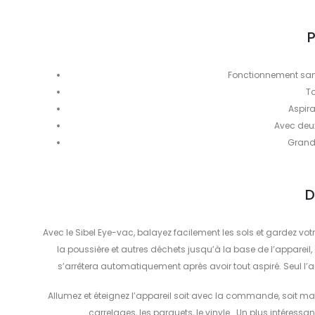
P
Fonctionnement sans
To
Aspira
Avec deux 
Grande
D
Avec le Sibel Eye-vac, balayez facilement les sols et gardez votr
la poussière et autres déchets jusqu’à la base de l’appareil, 
s’arrêtera automatiquement après avoir tout aspiré. Seul l’a
Allumez et éteignez l’appareil soit avec la commande, soit manu
carrelages, les parquets, le vinyle… Un plus intéressa