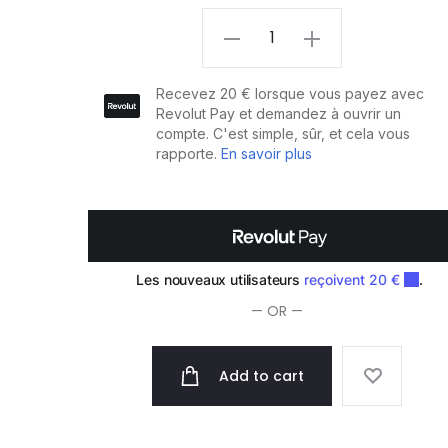
Sibel
Poubelle
Aspirante
Eye-
Vac
quantity
— OR —
Add to cart