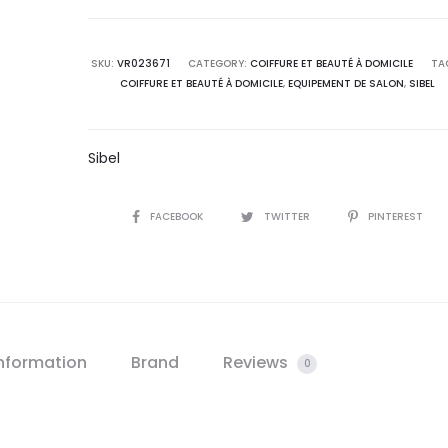
SKU:
VR023671
CATEGORY:
COIFFURE ET BEAUTÉ À DOMICILE
TA
COIFFURE ET BEAUTÉ À DOMICILE
,
EQUIPEMENT DE SALON
,
SIBEL
Sibel
SHARE
FACEBOOK
TWITTER
PINTEREST
information
Brand
Reviews
0