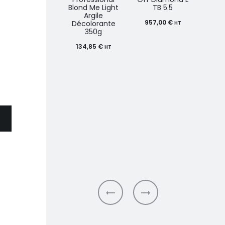
Blond Me Light
TB 5.5
Argile
957,00
€
28
Décolorante
HT
350g
134,85
€
HT