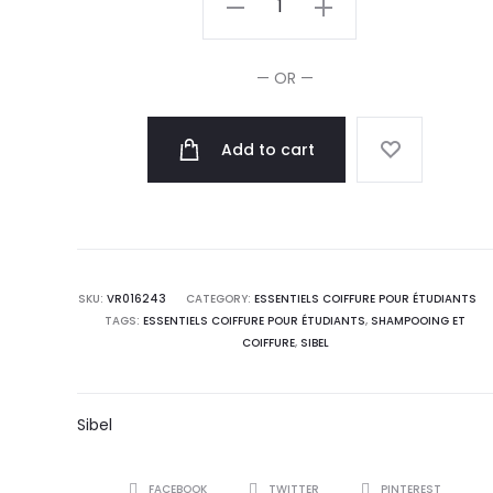
Trousse
Belt
— OR —
3
Croco
Add to cart
Noir
quantity
SKU:
VR016243
CATEGORY:
ESSENTIELS COIFFURE POUR ÉTUDIANTS
TAGS:
ESSENTIELS COIFFURE POUR ÉTUDIANTS
,
SHAMPOOING ET
COIFFURE
,
SIBEL
Sibel
SHARE
FACEBOOK
TWITTER
PINTEREST