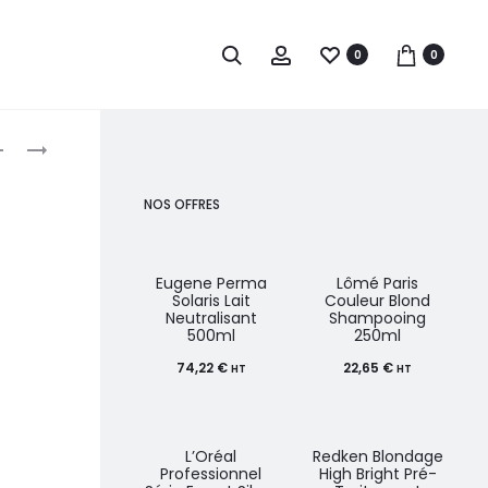
0
0
roduct
S-
SIBEL
PRO
BONNETS
avigation
TABLE
MÈCHES
NOS OFFRES
DE
JETABLES
TRAVAIL
X50
DISCRETE
Eugene Perma
Lômé Paris
Solaris Lait
Couleur Blond
NOIR
Neutralisant
Shampooing
500ml
250ml
74,22
€
22,65
€
HT
HT
L’Oréal
Redken Blondage
Professionnel
High Bright Pré-