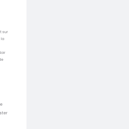
t sur
 la
oir
de
de
ster