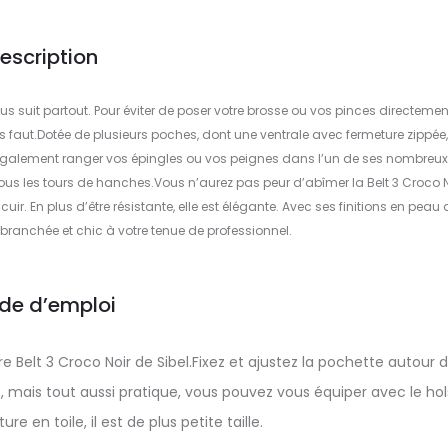
escription
ous suit partout. Pour éviter de poser votre brosse ou vos pinces directemen
vous faut.Dotée de plusieurs poches, dont une ventrale avec fermeture zippée,
 également ranger vos épingles ou vos peignes dans l’un de ses nombreux
ous les tours de hanches.Vous n’aurez pas peur d’abîmer la Belt 3 Croco N
uir. En plus d’être résistante, elle est élégante. Avec ses finitions en peau 
 branchée et chic à votre tenue de professionnel.
de d’emploi
e Belt 3 Croco Noir de Sibel.Fixez et ajustez la pochette autour 
ent, mais tout aussi pratique, vous pouvez vous équiper avec le hol
re en toile, il est de plus petite taille.