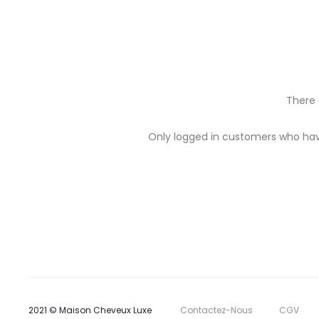
There 
R
Only logged in customers who hav
e
v
i
e
w
s
2021 © Maison Cheveux Luxe
Contactez-Nous
CGV