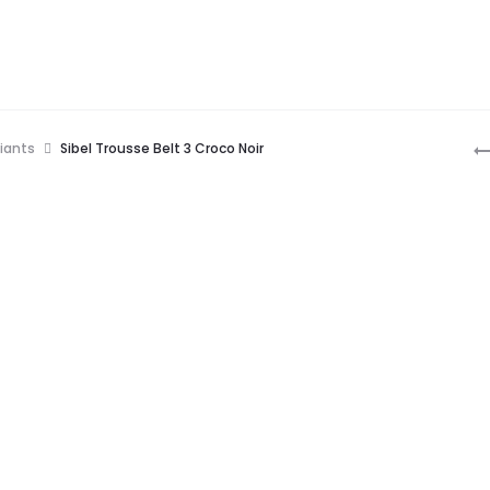
P
diants
Sibel Trousse Belt 3 Croco Noir
n