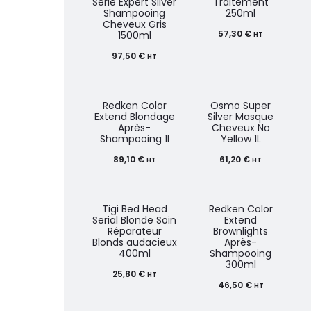
Série Expert Silver
Traitement
Shampooing
250ml
Cheveux Gris
57,30
€
1500ml
HT
97,50
€
HT
Redken Color
Osmo Super
Extend Blondage
Silver Masque
Après-
Cheveux No
Shampooing 1l
Yellow 1L
89,10
€
61,20
€
HT
HT
Tigi Bed Head
Redken Color
Serial Blonde Soin
Extend
Réparateur
Brownlights
Blonds audacieux
Après-
400ml
Shampooing
300ml
25,80
€
HT
46,50
€
HT