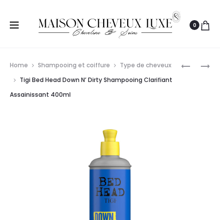
0
Prod
TIGI
TIGI
Home
Shampooing et coiffure
Type de cheveux
BED
BED
navig
Tigi Bed Head Down N’ Dirty Shampooing Clarifiant
HEAD
HEAD
Assainissant 400ml
SERIAL
RESURRE
BLONDE
SHAMPO
SHAMPO
SUPER
RÉPARAT
RÉPARAT
BLONDS
CHEVEUX
AUDACIE
FRAGILES
400ML
ET
CASSANT
970ML