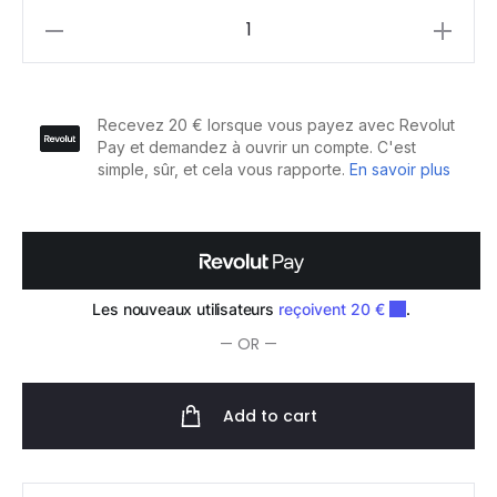
Tigi
Bed
Head
Down
N'
Dirty
Shampooing
Clarifiant
Assainissant
400ml
quantity
— OR —
Add to cart