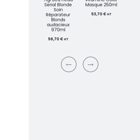
Serial Blonde
Masque 250ml
Arg
Soin
53,70
€
70
Réparateur
HT
Blonds
audacieux
970ml
56,70
€
HT