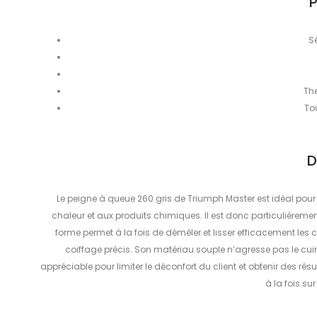
P
S
Th
To
D
Le peigne à queue 260 gris de Triumph Master est idéal pour 
chaleur et aux produits chimiques. Il est donc particulièrement
forme permet à la fois de démêler et lisser efficacement les 
coiffage précis. Son matériau souple n’agresse pas le cuir c
appréciable pour limiter le déconfort du client et obtenir des ré
à la fois su