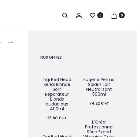
0
0
roduct
TERMIX
OLIVIA
COL
GARDEN
avigation
DE
ESSENTIAL
NOS OFFRES
COUPE
BLOWOUT
BROSSE
SILVER
Tigi Bed Head
Eugene Perma
Osm
Serial Blonde
Solaris Lait
Silv
CLASSIC
Soin
Neutralisant
Che
Réparateur
500ml
Yell
Blonds
74,22
€
18
audacieux
HT
400ml
25,80
€
HT
L’Oréal
Euge
Professionnel
Col
Série Expert
N
Tigi Bed Head
Vitamino Color
Sha