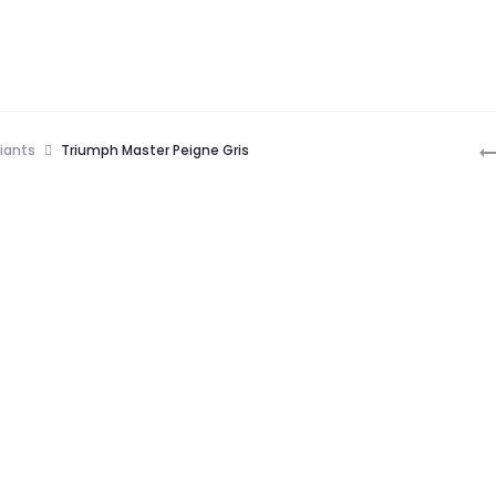
P
diants
Triumph Master Peigne Gris
n