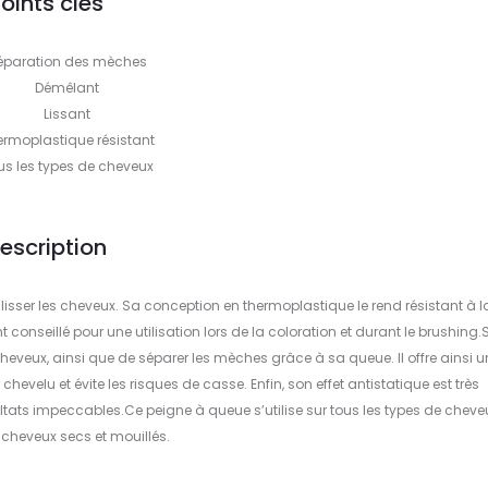
oints clés
éparation des mèches
Démêlant
Lissant
ermoplastique résistant
us les types de cheveux
escription
lisser les cheveux. Sa conception en thermoplastique le rend résistant à l
 conseillé pour une utilisation lors de la coloration et durant le brushing.
cheveux, ainsi que de séparer les mèches grâce à sa queue. Il offre ainsi u
hevelu et évite les risques de casse. Enfin, son effet antistatique est très
sultats impeccables.Ce peigne à queue s’utilise sur tous les types de cheveu
r cheveux secs et mouillés.