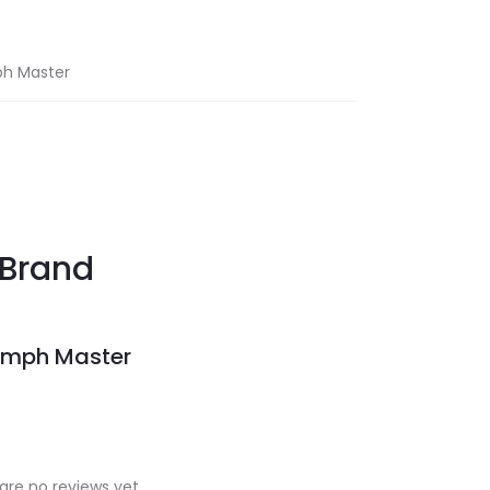
ph Master
Brand
umph Master
are no reviews yet.