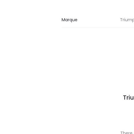
Marque
Trium
Tri
There 