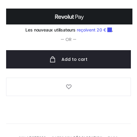
Décoloration
800g
quantity
— OR —
Add to cart