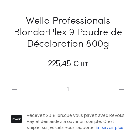
Wella Professionals
BlondorPlex 9 Poudre de
Décoloration 800g
225,45
€
HT
Wella
Professionals
BlondorPlex
9
Poudre
de