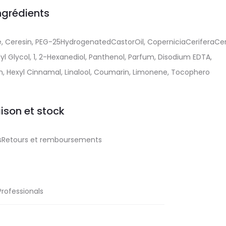
ngrédients
, Ceresin, PEG-25HydrogenatedCastorOil, CoperniciaCeriferaCer
l Glycol, 1, 2-Hexanediol, Panthenol, Parfum, Disodium EDTA,
n, Hexyl Cinnamal, Linalool, Coumarin, Limonene, Tocophero
aison et stock
aisRetours et remboursements
Professionals