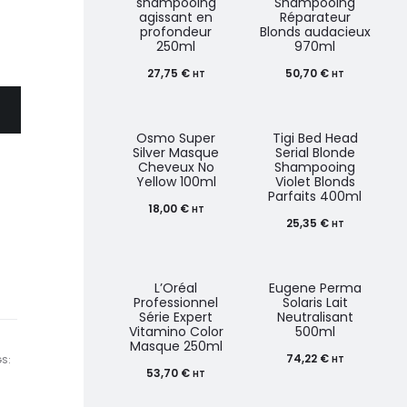
shampooing
Shampooing
agissant en
Réparateur
profondeur
Blonds audacieux
250ml
970ml
27,75
€
50,70
€
HT
HT
Osmo Super
Tigi Bed Head
Silver Masque
Serial Blonde
Cheveux No
Shampooing
Yellow 100ml
Violet Blonds
Parfaits 400ml
18,00
€
HT
25,35
€
HT
L’Oréal
Eugene Perma
Professionnel
Solaris Lait
Série Expert
Neutralisant
Vitamino Color
500ml
Masque 250ml
74,22
€
S:
HT
53,70
€
HT