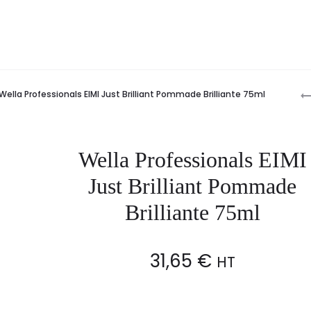
P
Wella Professionals EIMI Just Brilliant Pommade Brilliante 75ml
n
Wella Professionals EIMI
Just Brilliant Pommade
Brilliante 75ml
31,65
€
HT