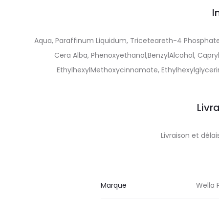
I
Aqua, Paraffinum Liquidum, Triceteareth-4 Phosphate
Cera Alba, Phenoxyethanol,BenzylAlcohol, Capryly
EthylhexylMethoxycinnamate, Ethylhexylglyceri
Livr
Livraison et dél
Marque
Wella 