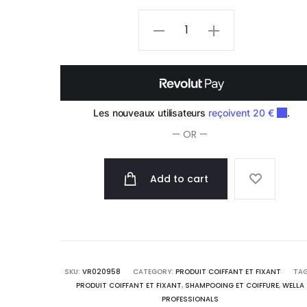
Wella
Professionals
EIMI
Just
Brilliant
Pommade
— OR —
Brilliante
75ml
quantity
Add to cart
SKU:
VR020958
CATEGORY:
PRODUIT COIFFANT ET FIXANT
TAG
PRODUIT COIFFANT ET FIXANT
,
SHAMPOOING ET COIFFURE
,
WELLA
PROFESSIONALS