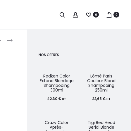
0
0
roduct
WELLA
WELLA
PROFESSIONALS
PROFESSIONALS
avigation
EIMI
EIMI
NOS OFFRES
SUPER
PERFECT
SET
SETTING
SPRAY
SPRAY
Redken Color
Lômé Paris
Extend Blondage
Couleur Blond
DE
DE
Shampooing
Shampooing
300ml
250ml
FINITION
BRUSHING
EXTRA-
150ML
42,30
€
22,65
€
HT
HT
FORT
500ML
Crazy Color
Tigi Bed Head
Après-
Serial Blonde