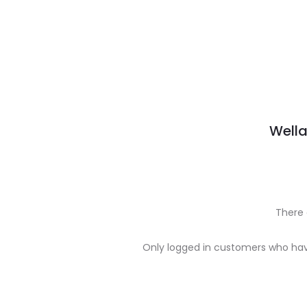
Wella
There 
R
Only logged in customers who hav
e
v