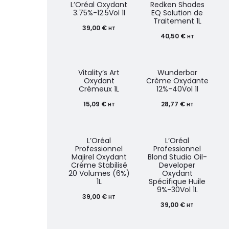
L’Oréal Oxydant
Redken Shades
3.75%-12.5Vol 1l
EQ Solution de
Traitement 1L
39,00
€
HT
40,50
€
HT
Vitality’s Art
Wunderbar
Oxydant
Crème Oxydante
Crémeux 1L
12%-40Vol 1l
15,09
€
28,77
€
HT
HT
L’Oréal
L’Oréal
Professionnel
Professionnel
Majirel Oxydant
Blond Studio Oil-
Crème Stabilisé
Developer
20 Volumes (6%)
Oxydant
1L
Spécifique Huile
9%-30Vol 1L
39,00
€
HT
39,00
€
HT