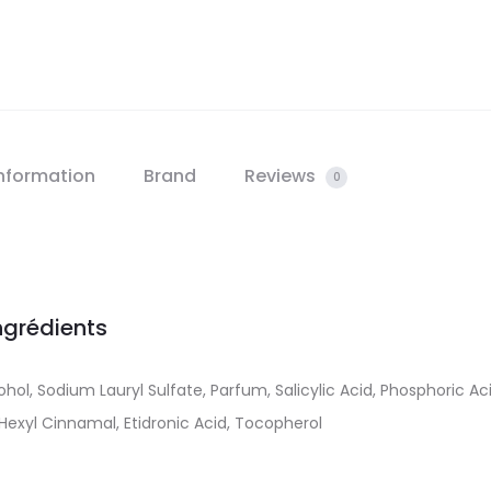
information
Brand
Reviews
0
ngrédients
hol, Sodium Lauryl Sulfate, Parfum, Salicylic Acid, Phosphoric Aci
Hexyl Cinnamal, Etidronic Acid, Tocopherol