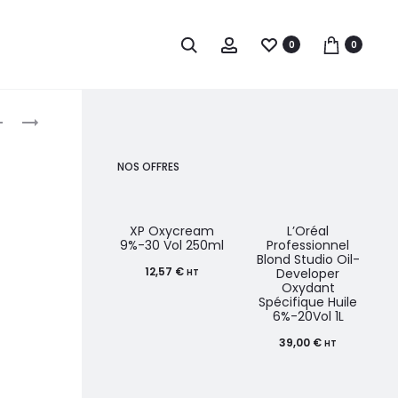
0
0
roduct
EUGÈNE
VITALITY’S
PERMA
ACTIVATEUR
avigation
CARMEN
TONE
NOS OFFRES
RITUEL
1.9%-6VOL
ACTIVATEUR
1L
CRÈME
XP Oxycream
L’Oréal
9%-30 Vol 250ml
Professionnel
5V
Blond Studio Oil-
12,57
€
Developer
1L
HT
Oxydant
Spécifique Huile
6%-20Vol 1L
39,00
€
HT