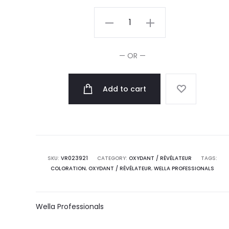
Wella
Professionals
Emulsion
— OR —
Color
Touch
Add to cart
Normal
4%-13Vol
60ml
quantity
SKU:
VR023921
CATEGORY:
OXYDANT / RÉVÉLATEUR
TAGS:
COLORATION
,
OXYDANT / RÉVÉLATEUR
,
WELLA PROFESSIONALS
Wella Professionals