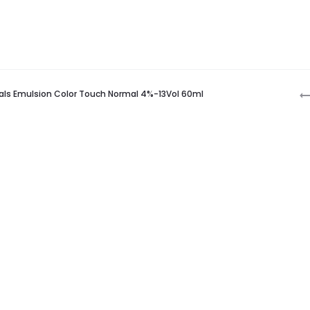
P
nals Emulsion Color Touch Normal 4%-13Vol 60ml
n