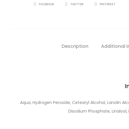
SHARE
FACEBOOK
TWITTER
PINTEREST
Description
Additional 
I
Aqua, Hydrogen Peroxide, Cetearyl Alcohol, Lanolin Alco
Disodium Phosphate, Linalool, 