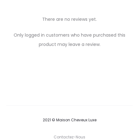
There are no reviews yet.
R
Only logged in customers who have purchased this
e
product may leave a review.
v
i
e
w
s
2021 © Maison Cheveux Luxe
Contactez-Nous