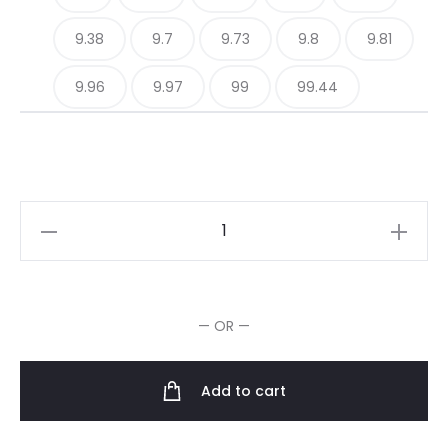
9.38
9.7
9.73
9.8
9.81
9.96
9.97
99
99.44
Wella
Professionals
Koleston
Perfect
— OR —
Coloration
Permanente
60ml
Add to cart
quantity