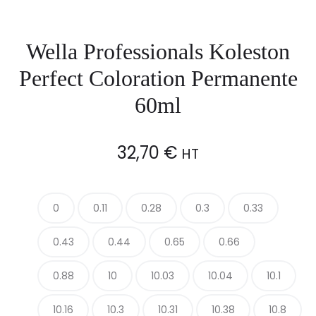
Wella Professionals Koleston
Perfect Coloration Permanente
60ml
32,70
€
HT
0
0.11
0.28
0.3
0.33
0.43
0.44
0.65
0.66
0.88
10
10.03
10.04
10.1
10.16
10.3
10.31
10.38
10.8