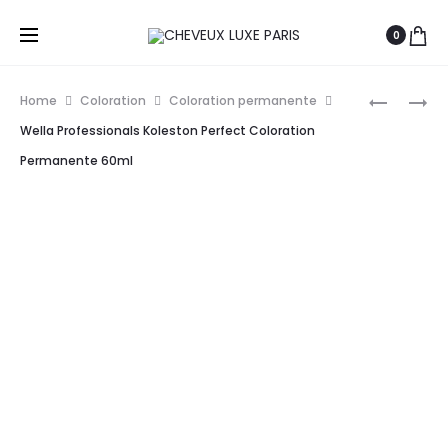
0
Prod
WUNDER
VITALITY’
Home
Coloration
Coloration permanente
COLORAT
COLORAT
navig
Wella Professionals Koleston Perfect Coloration
CRÈME
PERMANE
Permanente 60ml
60
ART
ML
ABSOLUT
100ML