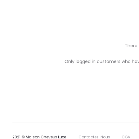
There 
R
Only logged in customers who hav
e
v
i
e
w
s
2021 © Maison Cheveux Luxe
Contactez-Nous
CGV