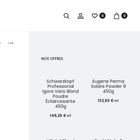
0
0
roduct
XP
LÔMÉ
POUDRE
PARIS
avigation
DÉCOLORANTE
POUDRE
NOS OFFRES
BLEUE
DÉCOLORANTE
500G
450G
Schwarzkopf
Eugene Perma
Professional
Solaris Powder 9
Igora Vario Blond
450g
Poudre
132,93
€
Éclaircissante
HT
450g
149,25
€
HT