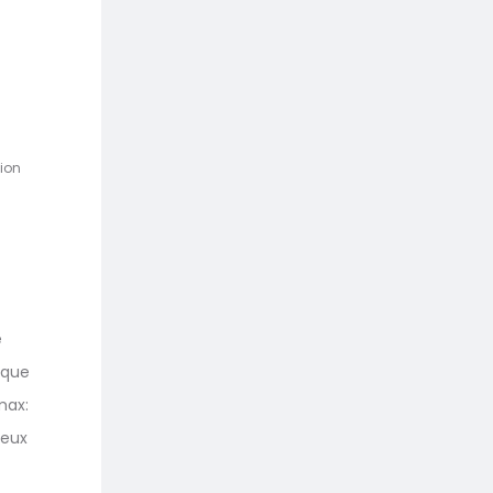
tion
e
ique
max:
veux