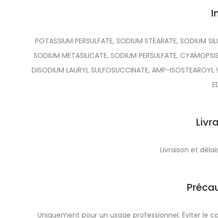
I
POTASSIUM PERSULFATE, SODIUM STEARATE, SODIUM SI
SODIUM METASILICATE, SODIUM PERSULFATE, CYAMOPSI
DISODIUM LAURYL SULFOSUCCINATE, AMP-ISOSTEAROYL W
E
Livr
Livraison et dél
Précau
Uniquement pour un usage professionnel. Éviter le co