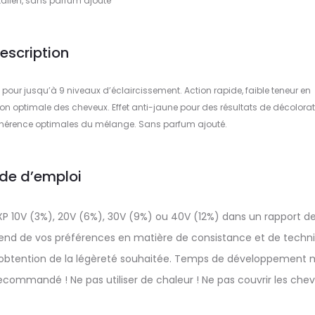
alien, sans parfum ajouté
escription
pour jusqu’à 9 niveaux d’éclaircissement. Action rapide, faible teneur en
n optimale des cheveux. Effet anti-jaune pour des résultats de décolora
dhérence optimales du mélange. Sans parfum ajouté.
de d’emploi
XP 10V (3%), 20V (6%), 30V (9%) ou 40V (12%) dans un rapport d
épend de vos préférences en matière de consistance et de techn
 l’obtention de la légèreté souhaitée. Temps de développement 
ommandé ! Ne pas utiliser de chaleur ! Ne pas couvrir les che