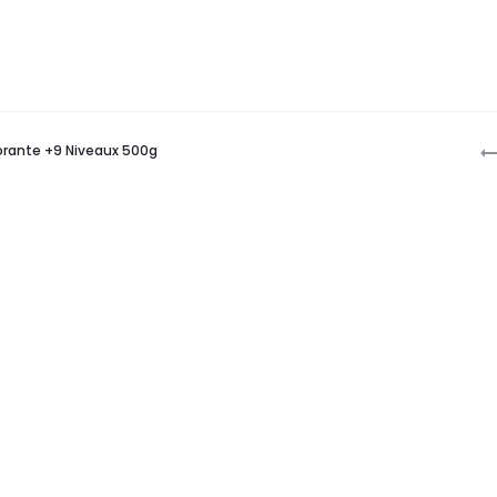
P
lorante +9 Niveaux 500g
n