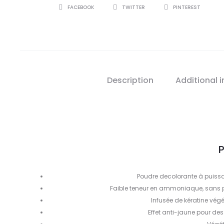
SHARE
FACEBOOK
TWITTER
PINTEREST
Description
Additional 
P
Poudre decolorante à puiss
Faible teneur en ammoniaque, sans po
Infusée de kératine vég
Effet anti-jaune pour des