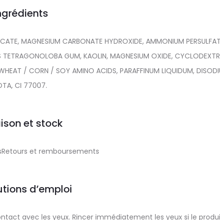
ngrédients
LICATE, MAGNESIUM CARBONATE HYDROXIDE, AMMONIUM PERSULFAT
S TETRAGONOLOBA GUM, KAOLIN, MAGNESIUM OXIDE, CYCLODEXTRI
HEAT / CORN / SOY AMINO ACIDS, PARAFFINUM LIQUIDUM, DISOD
DTA, CI 77007.
aison et stock
aisRetours et remboursements
tions d’emploi
ntact avec les yeux. Rincer immédiatement les yeux si le produi