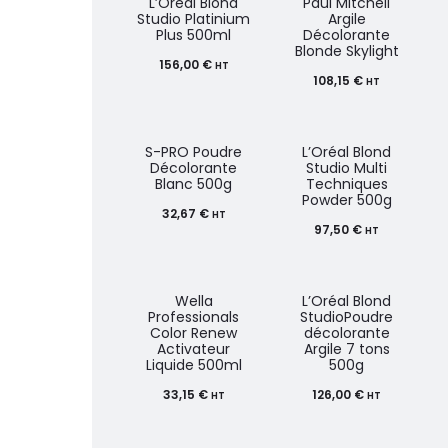
L’Oréal Blond
Paul Mitchell
Studio Platinium
Argile
Plus 500ml
Décolorante
Blonde Skylight
156,00
€
HT
108,15
€
HT
S-PRO Poudre
L’Oréal Blond
Décolorante
Studio Multi
Blanc 500g
Techniques
Powder 500g
32,67
€
HT
97,50
€
HT
Wella
L’Oréal Blond
Professionals
StudioPoudre
Color Renew
décolorante
Activateur
Argile 7 tons
Liquide 500ml
500g
33,15
€
126,00
€
HT
HT