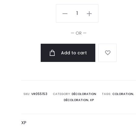
XP
High
Lift
— OR —
Poudre
Decolorante
Add to cart
+9
Niveaux
500g
quantity
SKU:
VR055153
CATEGORY:
DÉCOLORATION
TAGS:
COLORATION
,
DÉCOLORATION
,
XP
XP