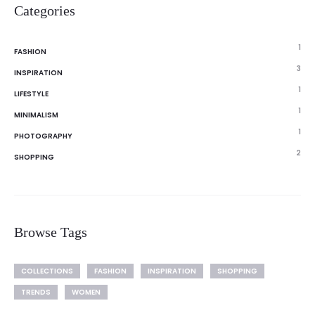
Categories
1
FASHION
3
INSPIRATION
1
LIFESTYLE
1
MINIMALISM
1
PHOTOGRAPHY
2
SHOPPING
Browse Tags
COLLECTIONS
FASHION
INSPIRATION
SHOPPING
TRENDS
WOMEN