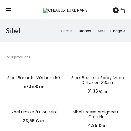
0
Sibel
Home
Brands
Sibel
Page 3
244 products
Sibel Bonnets Méches x50
Sibel Bouteille Spray Micro
Diffusion 280ml
57,15
€
HT
31,35
€
HT
Sibel Brosse à Cou Mini
Sibel Brosse araignée L –
Croc Noir
23,55
€
HT
4,95
€
HT