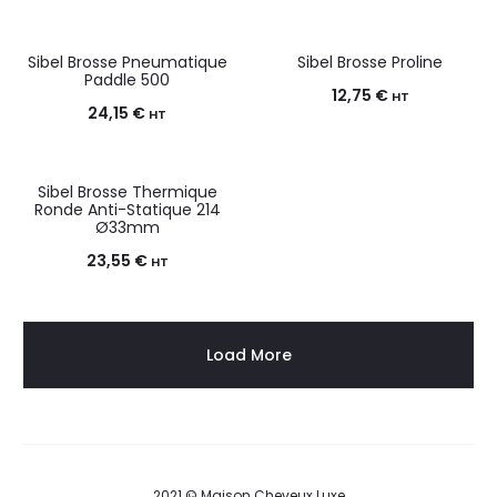
Sibel Brosse Pneumatique
Sibel Brosse Proline
Paddle 500
12,75
€
HT
24,15
€
HT
Sibel Brosse Thermique
Ronde Anti-Statique 214
Ø33mm
23,55
€
HT
Load More
2021 © Maison Cheveux Luxe