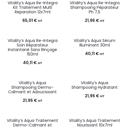
Vitality’s Aqua Re-Integra
Vitality’s Aqua Re-Integra
Kit Traitement Multi
Shampooing Péparateur
Reparation 12x7ml
Ph 7,5
65,01
€
21,96
€
HT
HT
Vitality’s Aqua Re-Integra
Vitality’s Aqua Sérum
Soin Réparateur
Illuminant 30ml
Instantané Sans Rinçage
40,11
€
150ml
HT
40,11
€
HT
Vitality’s Aqua
Vitality’s Aqua
Shampooing Dermo-
Shampooing Hydratant
Calmant et Adoucissant
21,96
€
HT
21,96
€
HT
Vitality’s Aqua Traitement
Vitality’s Aqua Traitement
Dermo-Calmant et
Nourissant 10x7ml