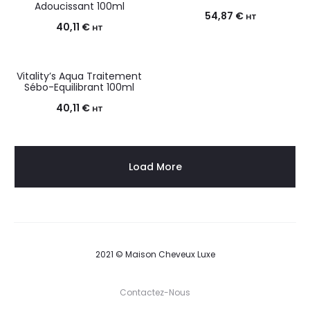
Adoucissant 100ml
54,87
€
HT
40,11
€
HT
Vitality’s Aqua Traitement
Sébo-Equilibrant 100ml
40,11
€
HT
Load More
2021 © Maison Cheveux Luxe
Contactez-Nous