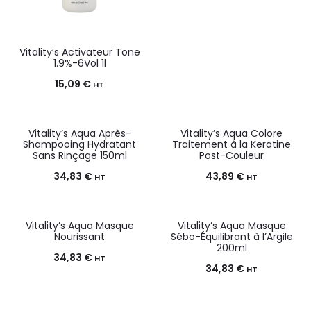
Vitality’s Activateur Tone
1.9%-6Vol 1l
15,09
€
HT
Vitality’s Aqua Après-
Vitality’s Aqua Colore
Shampooing Hydratant
Traitement à la Keratine
Sans Rinçage 150ml
Post-Couleur
34,83
€
43,89
€
HT
HT
Vitality’s Aqua Masque
Vitality’s Aqua Masque
Nourissant
Sébo-Équilibrant à l’Argile
200ml
34,83
€
HT
34,83
€
HT