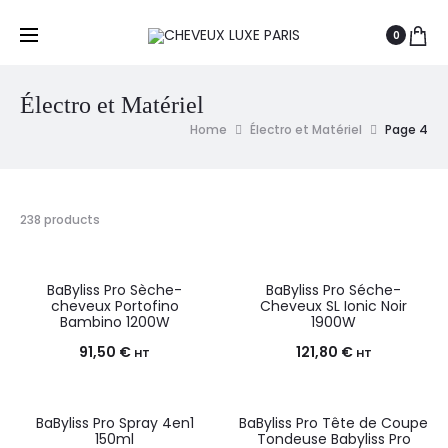
0
Électro et Matériel
Home
Électro et Matériel
Page 4
238 products
BaByliss Pro Sèche-
BaByliss Pro Séche-
cheveux Portofino
Cheveux SL Ionic Noir
Bambino 1200W
1900W
91,50
€
121,80
€
HT
HT
BaByliss Pro Spray 4en1
BaByliss Pro Tête de Coupe
150ml
Tondeuse Babyliss Pro