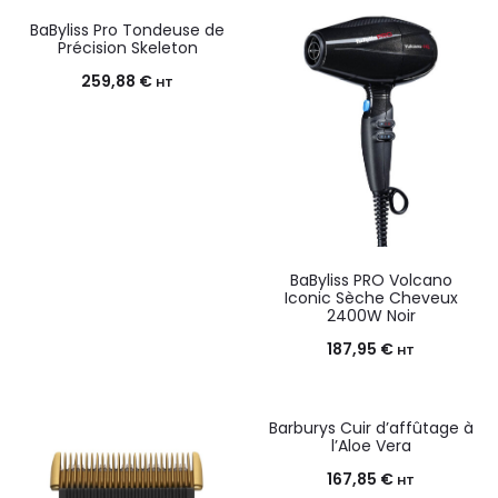
BaByliss Pro Tondeuse de
Précision Skeleton
259,88
€
HT
BaByliss PRO Volcano
Iconic Sèche Cheveux
2400W Noir
187,95
€
HT
Barburys Cuir d’affûtage à
l’Aloe Vera
167,85
€
HT