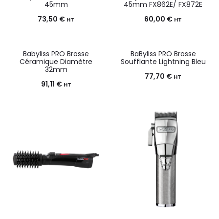
45mm
45mm FX862E/ FX872E
73,50
€
60,00
€
HT
HT
Babyliss PRO Brosse
BaByliss PRO Brosse
Céramique Diamètre
Soufflante Lightning Bleu
32mm
77,70
€
HT
91,11
€
HT