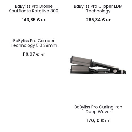
BaByliss Pro Brosse
BaByliss Pro Clipper EDM
Soufflante Rotative 800
Technology
143,85
€
286,34
€
HT
HT
BaByliss Pro Crimper
Technology 5.0 38mm
119,07
€
HT
BaByliss Pro Curling Iron
Deep Waver
170,10
€
HT