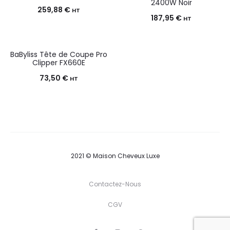
2400W Noir
259,88
€
HT
187,95
€
HT
BaByliss Tête de Coupe Pro
Clipper FX660E
73,50
€
HT
2021 © Maison Cheveux Luxe
Contactez-Nous
CGV