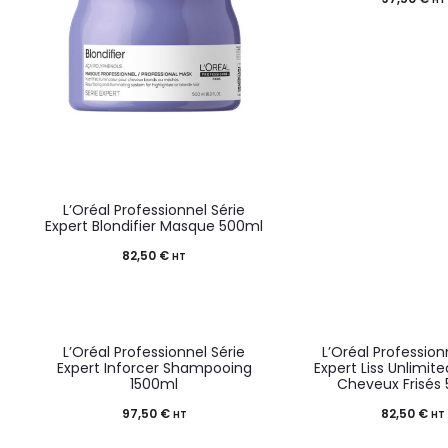
L’Oréal Professionnel Série
Expert Blondifier Masque 500ml
82,50
€
HT
L’Oréal Professionnel Série
L’Oréal Profession
Expert Inforcer Shampooing
Expert Liss Unlimi
1500ml
Cheveux Frisés
97,50
€
82,50
€
HT
HT