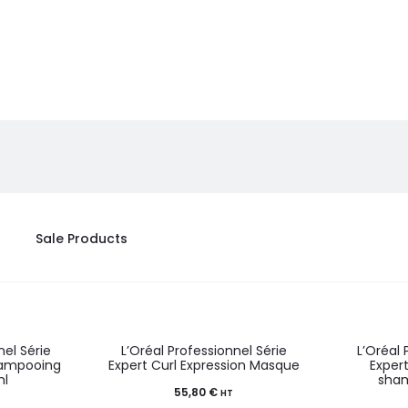
Sale Products
nel Série
L’Oréal Professionnel Série
L’Oréal 
Shampooing
Expert Curl Expression Masque
Exper
ml
sha
55,80
€
HT