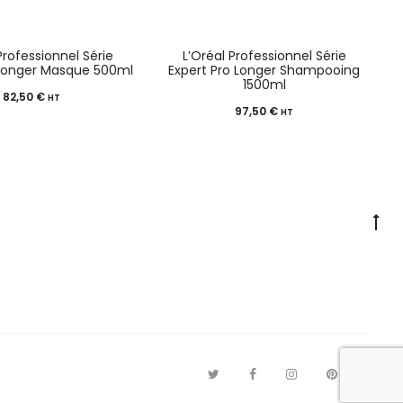
Professionnel Série
L’Oréal Professionnel Série
 Longer Masque 500ml
Expert Pro Longer Shampooing
1500ml
82,50
€
HT
97,50
€
HT
T
F
I
P
G
w
a
n
i
o
i
c
s
n