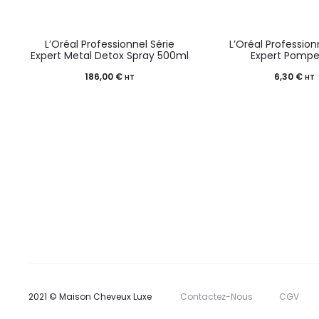
L’Oréal Professionnel Série
L’Oréal Profession
Expert Metal Detox Spray 500ml
Expert Pompe 
186,00
€
6,30
€
HT
HT
2021 © Maison Cheveux Luxe
Contactez-Nous
CGV