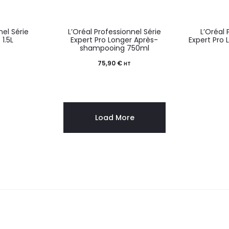
nel Série
L’Oréal Professionnel Série
L’Oréal 
1.5L
Expert Pro Longer Après-
Expert Pro
shampooing 750ml
75,90
€
HT
Load More