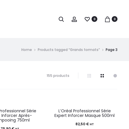
0
0
Home
Products tagged “Grands formats”
Page 3
155 products
Professionnel Série
L’Oréal Professionnel Série
t Inforcer Après-
Expert Inforcer Masque 500ml
mpooing 750ml
82,50
€
HT
75,90
€
HT