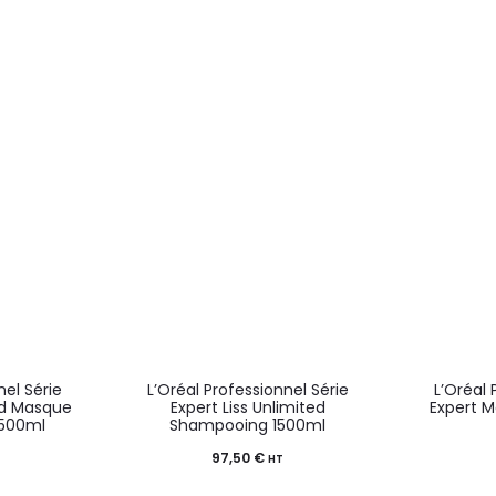
nel Série
L’Oréal Professionnel Série
L’Oréal 
ted Masque
Expert Liss Unlimited
Expert 
 500ml
Shampooing 1500ml
97,50
€
HT