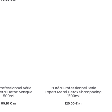
Professionnel Série
L’Oréal Professionnel Série
Metal Detox Masque
Expert Metal Detox Shampooing
500ml
1500ml
89,10
€
120,00
€
HT
HT