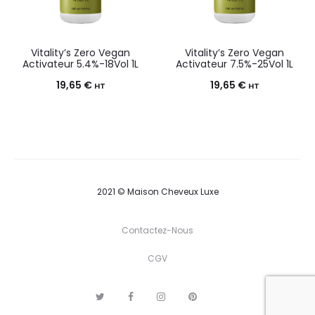
Vitality’s Zero Vegan
Vitality’s Zero Vegan
Activateur 5.4%-18Vol 1L
Activateur 7.5%-25Vol 1L
19,65
€
19,65
€
HT
HT
2021 © Maison Cheveux Luxe
Contactez-Nous
CGV
T
F
I
P
G
w
a
n
i