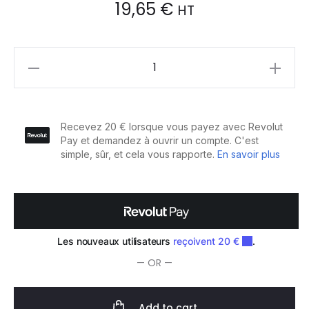
19,65
€
HT
Vitality's
Zero
Vegan
Activateur
5.4%-18Vol
1L
quantity
— OR —
Add to cart