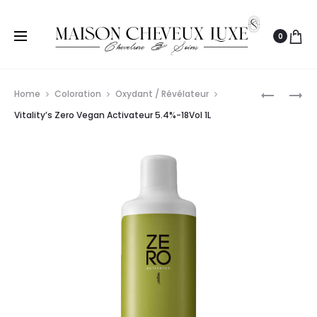
0
Prod
WUNDER
WELLA
Home
Coloration
Oxydant / Révélateur
CRÈME
PROFESS
navig
Vitality’s Zero Vegan Activateur 5.4%-18Vol 1L
OXYDANT
WELLOXO
12%-40V
PERFECT
1L
4%-13VO
500ML