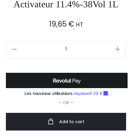
Activateur 11.4%-38Vol 1L
19,65
€
HT
Vitality's
Zero
Vegan
Activateur
11.4%-38Vol
1L
quantity
— OR —
Add to cart