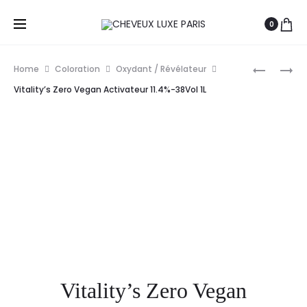
0
Prod
WUNDER
WELLA
Home
Coloration
Oxydant / Révélateur
CRÈME
PROFESS
navig
Vitality’s Zero Vegan Activateur 11.4%-38Vol 1L
OXYDANT
WELLOXO
12%-40V
PERFECT
1L
4%-13VO
500ML
Vitality’s Zero Vegan