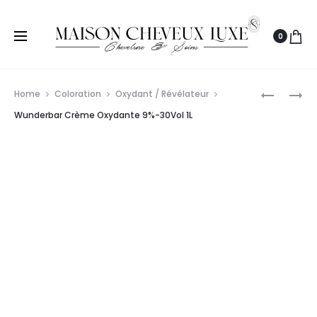
0
Prod
WUNDER
VITALITY’
Home
Coloration
Oxydant / Révélateur
CRÈME
ART
navig
Wunderbar Crème Oxydante 9%-30Vol 1L
OXYDANT
OXYDANT
3%-10VO
CRÉMEUX
1L
1L