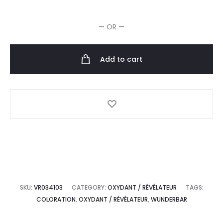
Oxydante
9%-30Vol
— OR —
1L
quantity
Add to cart
SKU:
VR034103
CATEGORY:
OXYDANT / RÉVÉLATEUR
TAGS:
COLORATION
,
OXYDANT / RÉVÉLATEUR
,
WUNDERBAR