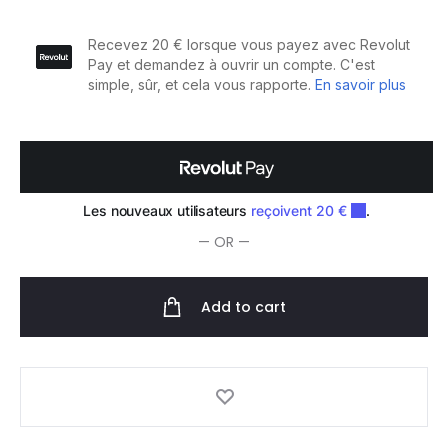
Haters-
Mist
Spray
Bottle
quantity
— OR —
Add to cart