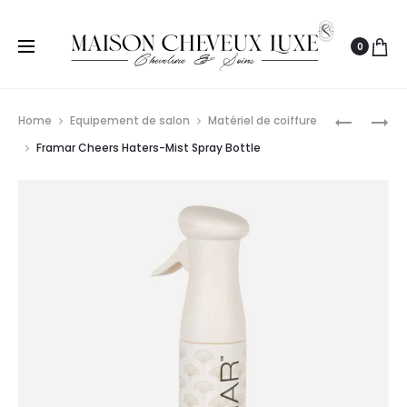
0
Prod
S-
SCHWAR
Home
Equipement de salon
Matériel de coiffure
PRO
PROFESS
navig
Framar Cheers Haters-Mist Spray Bottle
BROSSE
BLOND
THERMIQ
ME
44MM
COLOR
ROSE
POWDER
SCOOP