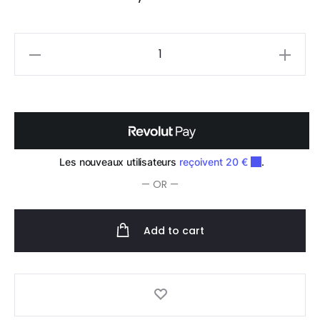
Framar
Y2K
Collection-
Rouleau
Feuilles
Gaufré
97m
— OR —
quantity
Add to cart