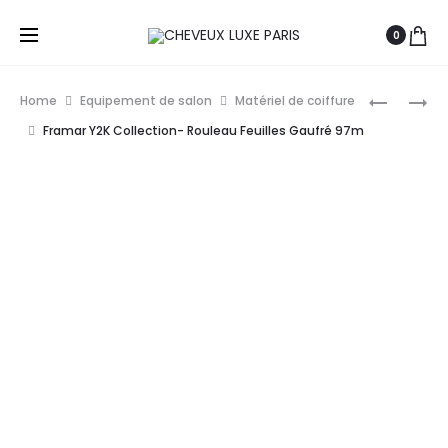
0
Prod
SIBEL
CRICKET
Home
Equipement de salon
Matériel de coiffure
GANTS
MINI
navig
Framar Y2K Collection- Rouleau Feuilles Gaufré 97m
EN
BROSSE
VINYLE
ANTI-
JETABLES
STATIQU
M
FAST
X100
FLOW