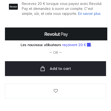
326/8
quantity
— OR —
Add to cart