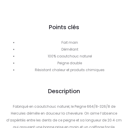
Points clés
Fait main
Démêlant
100% caoutchouc naturel
Peigne double
Résistant chaleur et produits chimiques
Description
Fabriqué en caoutchouc naturel, le Peigne 664/8-326/8 de
Hercules démêle en douceur la chevelure. On aime l‘absence
d’aspérités entre les dents de ce peigne et sa longueur de 20.4 cm
qui assurent une bonne prise en main et un coiffage facile.