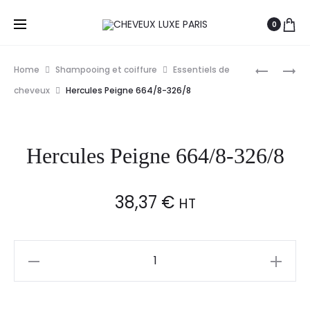
0
Prod
PROFIST
HAIR
Home
Shampooing et coiffure
Essentiels de
PAPIER
SCULPTO
navig
cheveux
Hercules Peigne 664/8-326/8
DE
APPLICA
PROTECT
DE
PROFIST
PULVÉRIS
Hercules Peigne 664/8-326/8
4X125PC
MANUEL
38,37
€
HT
Hercules
Peigne
664/8-