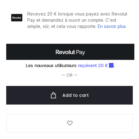
de
Coupe
Gaucher
WL
JP
38
5.25"
quantity
— OR —
Add to cart