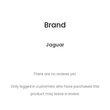
Brand
Jaguar
There are no reviews yet.
R
Only logged in customers who have purchased this
e
product may leave a review.
v