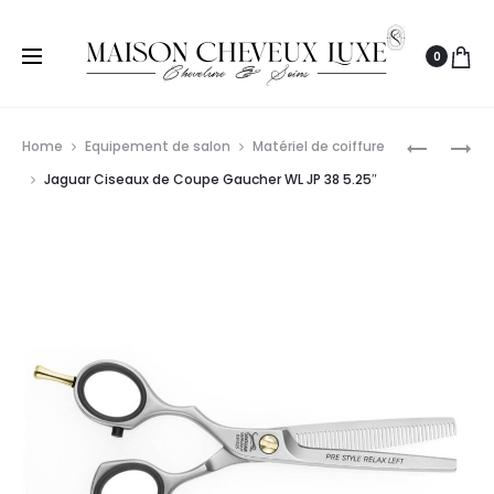
0
Prod
TONDEO
BABYLISS
Home
Equipement de salon
Matériel de coiffure
RAZOR
PRO
navig
Jaguar Ciseaux de Coupe Gaucher WL JP 38 5.25″
M-
RASOIR
LINE
METAL
COMFOR
DOUBLE
CUT
FOIL
+
GUNSTEE
BLADE