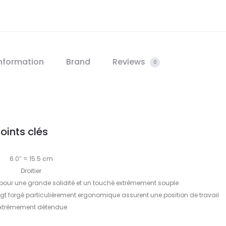
information
Brand
Reviews
0
oints clés
6.0″ = 15.5 cm
Droitier
 pour une grande solidité et un touché extrêmement souple
gt forgé particulièrement ergonomique assurent une position de travail
xtrêmement détendue