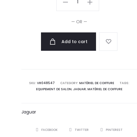
Ciseaux
de
— OR —
Coupe
Off
Add to cart
Heron
6.0"
quantity
SKU:
VR048547
CATEGORY:
MATÉRIEL DE COIFFURE
TAGS:
EQUIPEMENT DE SALON
,
JAGUAR
,
MATÉRIEL DE COIFFURE
Jaguar
SHARE
FACEBOOK
TWITTER
PINTEREST