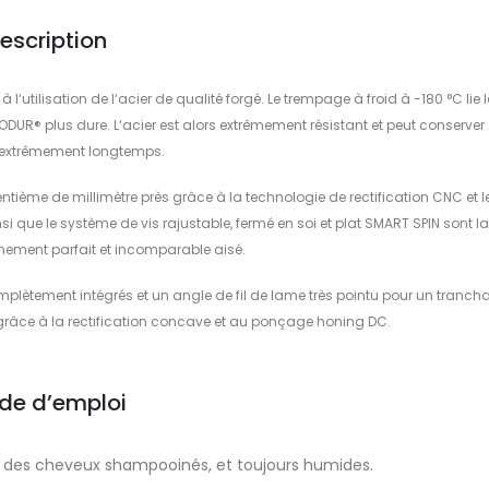
escription
‘utilisation de l‘acier de qualité forgé. Le trempage à froid à -180 °C lie l
ODUR® plus dure. L‘acier est alors extrêmement résistant et peut conserver
 extrêmement longtemps.
tième de millimètre près grâce à la technologie de rectification CNC et l
que le système de vis rajustable, fermé en soi et plat SMART SPIN sont la
nement parfait et incomparable aisé.
lètement intégrés et un angle de fil de lame très pointu pour un tranch
 grâce à la rectification concave et au ponçage honing DC.
de d’emploi
ur des cheveux shampooinés, et toujours humides.