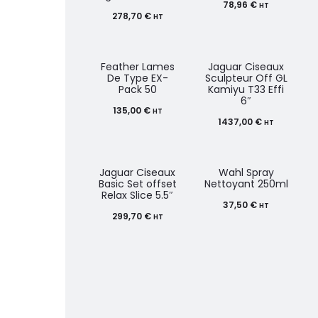
78,96
€
HT
278,70
€
HT
Feather Lames
Jaguar Ciseaux
De Type EX-
Sculpteur Off GL
Pack 50
Kamiyu T33 Effi
6″
135,00
€
HT
1437,00
€
HT
Jaguar Ciseaux
Wahl Spray
Basic Set offset
Nettoyant 250ml
Relax Slice 5.5″
37,50
€
HT
299,70
€
HT