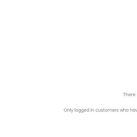
There 
R
Only logged in customers who hav
e
v