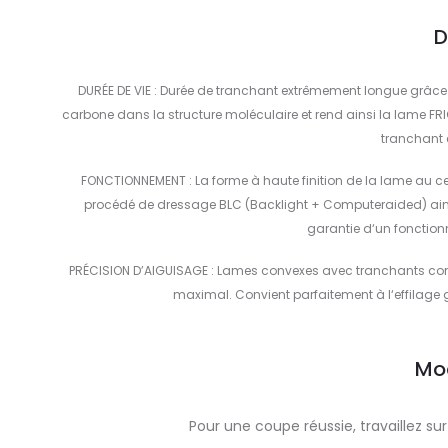
D
DURÉE DE VIE : Durée de tranchant extrêmement longue grâce à l
carbone dans la structure moléculaire et rend ainsi la lame FRI
tranchant
FONCTIONNEMENT : La forme à haute finition de la lame au cen
procédé de dressage BLC (Backlight + Computeraided) ainsi 
garantie d‘un fonction
PRÉCISION D’AIGUISAGE : Lames convexes avec tranchants comp
maximal. Convient parfaitement à l‘effilage
Mo
Pour une coupe réussie, travaillez s