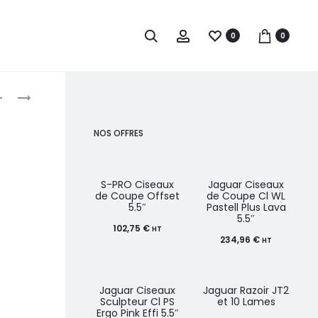
0
0
roduct
JAGUAR
SAIZA
CISEAUX
CISEAUX
avigation
DE
À
NOS OFFRES
COUPE
CHEVEUX
5.75″
COBRA
GL
6.0
S-PRO Ciseaux
Jaguar Ciseaux
de Coupe Offset
de Coupe Cl WL
DIAMOND
5.5″
Pastell Plus Lava
5.5″
GAUCHER
102,75
€
HT
234,96
€
HT
Jaguar Ciseaux
Jaguar Razoir JT2
Sculpteur Cl PS
et 10 Lames
Ergo Pink Effi 5.5″