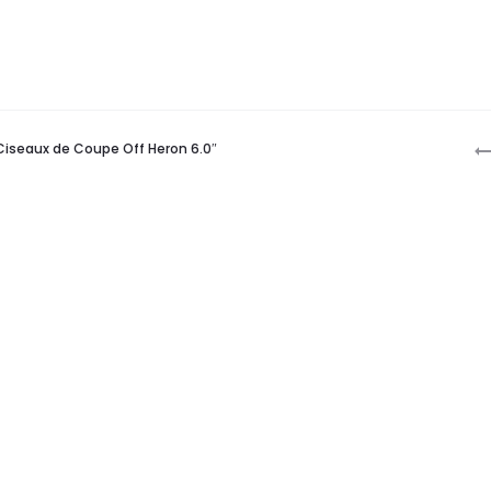
P
Ciseaux de Coupe Off Heron 6.0″
n