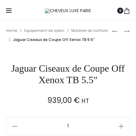
0
Prod
PANASON
WAHL
Home
Equipement de salon
Matériel de coiffure
LAME
SET
navig
Jaguar Ciseaux de Coupe Off Xenox TB 5.5″
DE
DE
REMPLAC
PEIGNES
GP86
GUIDES
Jaguar Ciseaux de Coupe Off
DE
COUPE
Xenox TB 5.5″
3-
25MM
939,00
€
HT
Jaguar
Ciseaux