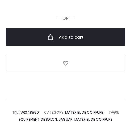
de
Coupe
— OR —
Off
Xenox
TB
Add to cart
5.5"
quantity
SKU:
VR048550
CATEGORY:
MATÉRIEL DE COIFFURE
TAGS:
EQUIPEMENT DE SALON
,
JAGUAR
,
MATÉRIEL DE COIFFURE