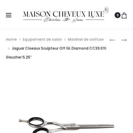
0
Prod
TONDEO
JAGUAR
Home
Equipement de salon
Matériel de coiffure
TCR
CISEAUX
navig
Jaguar Ciseaux Sculpteur Off GL Diamond CC39 Effi
BLADES
DE
Gaucher 5.25″
COUPE
CL
PS
ERGO
PINK
5.5″