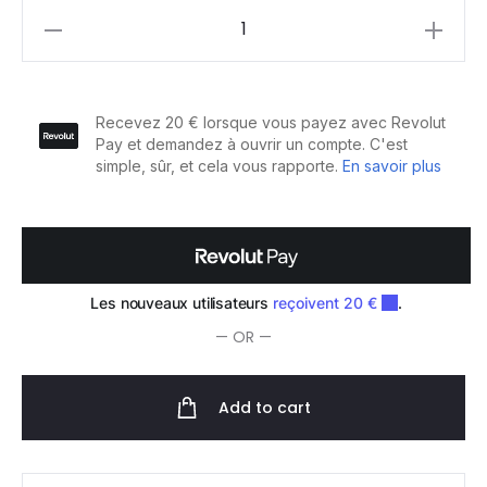
Jaguar
Ciseaux
Sculpteur
Off
GL
Diamond
CC39
Effi
Gaucher
5.25"
quantity
— OR —
Add to cart