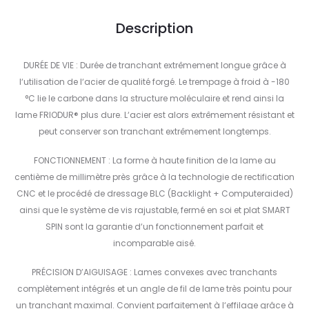
Description
DURÉE DE VIE : Durée de tranchant extrêmement longue grâce à
l‘utilisation de l‘acier de qualité forgé. Le trempage à froid à -180
°C lie le carbone dans la structure moléculaire et rend ainsi la
lame FRIODUR® plus dure. L‘acier est alors extrêmement résistant et
peut conserver son tranchant extrêmement longtemps.
FONCTIONNEMENT : La forme à haute finition de la lame au
centième de millimètre près grâce à la technologie de rectification
CNC et le procédé de dressage BLC (Backlight + Computeraided)
ainsi que le système de vis rajustable, fermé en soi et plat SMART
SPIN sont la garantie d‘un fonctionnement parfait et
incomparable aisé.
PRÉCISION D’AIGUISAGE : Lames convexes avec tranchants
complètement intégrés et un angle de fil de lame très pointu pour
un tranchant maximal. Convient parfaitement à l‘effilage grâce à