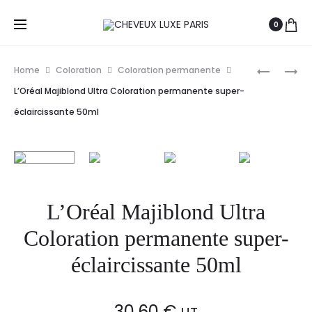
0
Prod
LÔMÉ
REDKEN
Home
Coloration
Coloration permanente
PARIS
COLOR
navig
L’Oréal Majiblond Ultra Coloration permanente super-
COLORAT
GEL
éclaircissante 50ml
CRÈME
LACQUER
PERMANE
10
50ML
MINUTES
CLEAR
COLORAT
PERMANE
L’Oréal Majiblond Ultra
60ML
Coloration permanente super-
éclaircissante 50ml
30,60
€