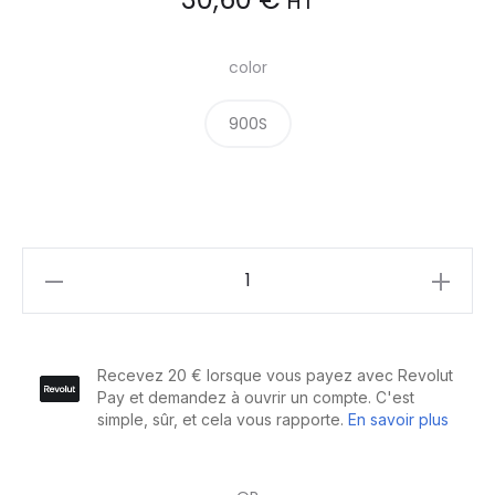
HT
color
900S
L'Oréal
Majiblond
Ultra
Coloration
permanente
super-
éclaircissante
50ml