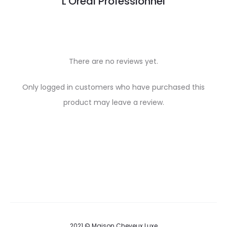
L'Oréal Professionnel
There are no reviews yet.
R
Only logged in customers who have purchased this
e
product may leave a review.
v
i
e
w
s
2021 © Maison Cheveux Luxe