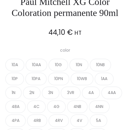
Paul Mitchell XG Color
Coloration permanente 90ml
44,10
€
HT
color
10A
10AA
10G
10N
10NB
10P
10PA
10PN
10WB
1AA
1N
2N
3N
3VR
4A
4AA
4BA
4C
4G
4NB
4NN
4PA
4RB
4RV
4V
5A