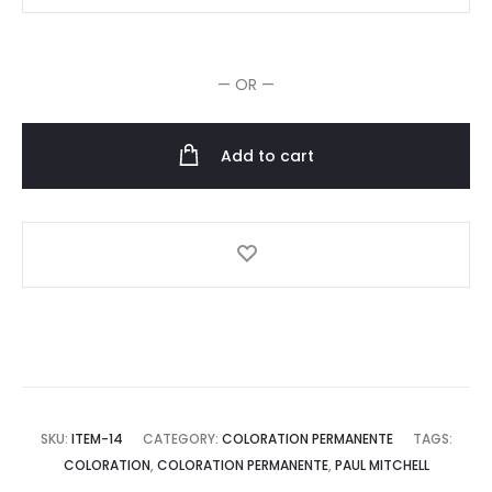
Mitchell
XG
Color
— OR —
Coloration
permanente
90ml
Add to cart
quantity
SKU:
ITEM-14
CATEGORY:
COLORATION PERMANENTE
TAGS:
COLORATION
,
COLORATION PERMANENTE
,
PAUL MITCHELL