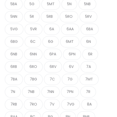
5BA
5G
5MT
5N
5NB
5NN
5R
5RB
5RO
5RV
5VG
5VR
6A
6AA
6BA
6BG
6C
6G
6MT
6N
6NB
6NN
6PA
6PN
6R
6RB
6RO
6RV
6V
7A
7BA
7BG
7C
7G
7MT
7N
7NB
7NN
7PN
7R
7RB
7RO
7V
7VG
8A
8AA
8C
8G
8N
8NB