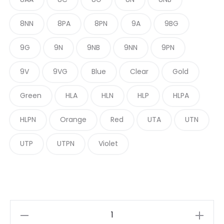
8NN
8PA
8PN
9A
9BG
9G
9N
9NB
9NN
9PN
9V
9VG
Blue
Clear
Gold
Green
HLA
HLN
HLP
HLPA
HLPN
Orange
Red
UTA
UTN
UTP
UTPN
Violet
Paul