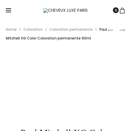
0
Prod
L’ORÉAL
VITALITY’
Home
Coloration
Coloration permanente
Paul
MAJICON
CRÈME
navig
Mitchell XG Color Coloration permanente 90ml
COLORAT
COLORAN
D’OXYDA
POUR
PERMANE
MÈCHES
50ML
HIP
POP
60ML