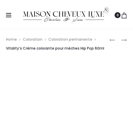
0
Prod
PAUL
SCHWAR
Home
Coloration
Coloration permanente
MITCHELL
PROFESS
navig
Vitality’s Crème colorante pour mèches Hip Pop 60ml
XG
IGORA
COLOR
VIBRANC
COLORAT
7.77
PERMANE
MEDIUM
90ML
BLONDE
COPPER
EXTRA
60ML