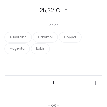
25,32
€
HT
color
Aubergine
Caramel
Copper
Magenta
Rubis
Vitality's
Crème
colorante
pour
— OR —