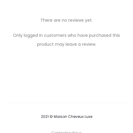
There are no reviews yet.
R
Only logged in customers who have purchased this
e
product may leave a review.
v
i
e
w
s
2021 © Maison Cheveux Luxe
Contactez-Nous