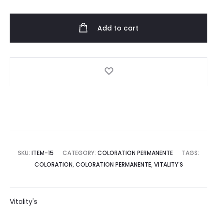
mèches
Hip
Pop
Add to cart
60ml
quantity
SKU:
ITEM-15
CATEGORY:
COLORATION PERMANENTE
TAGS:
COLORATION
,
COLORATION PERMANENTE
,
VITALITY'S
Vitality's