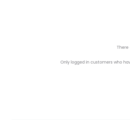
There 
R
Only logged in customers who hav
e
v
i
e
w
s