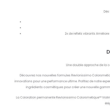
Dès 
2x de reflets vibrants Amélior
D
Une double approche de la co
Découvrez nos nouvelles formules Revlonissimo Colorsmetiq
innovations pour une performance ultime. Profitez de notre exper
ingrédients cosmétiques pour créer une nouvelle gamme
La Coloration permanente Revlonissimo Colorsmetique™ Violines 
élé