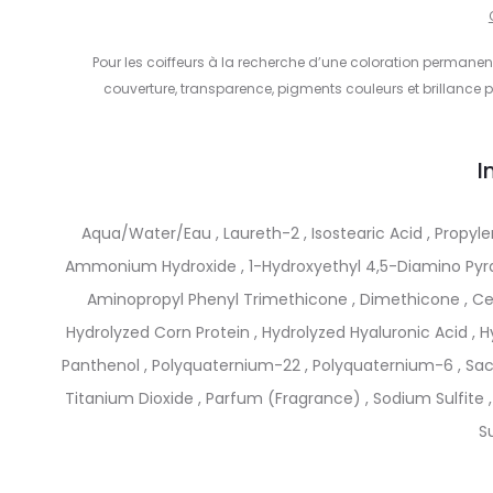
Pour les coiffeurs à la recherche d’une coloration permanent
couverture, transparence, pigments couleurs et brillance 
I
Aqua/Water/Eau , Laureth-2 , Isostearic Acid , Propyle
Ammonium Hydroxide , 1-Hydroxyethyl 4,5-Diamino Pyra
Aminopropyl Phenyl Trimethicone , Dimethicone , Cete
Hydrolyzed Corn Protein , Hydrolyzed Hyaluronic Acid , H
Panthenol , Polyquaternium-22 , Polyquaternium-6 , Sac
Titanium Dioxide , Parfum (Fragrance) , Sodium Sulfite
S