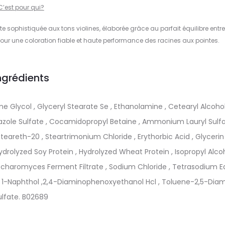
C’est pour qui?
e sophistiquée aux tons violines, élaborée grâce au parfait équilibre entre
pour une coloration fiable et haute performance des racines aux pointes.
ngrédients
ne Glycol , Glyceryl Stearate Se , Ethanolamine , Cetearyl Alcohol
zole Sulfate , Cocamidopropyl Betaine , Ammonium Lauryl Sulfa
areth-20 , Steartrimonium Chloride , Erythorbic Acid , Glycerin 
ydrolyzed Soy Protein , Hydrolyzed Wheat Protein , Isopropyl Alcoh
charomyces Ferment Filtrate , Sodium Chloride , Tetrasodium Ed
 , 1-Naphthol ,2,4-Diaminophenoxyethanol Hcl , Toluene-2,5-Dia
ulfate. B02689