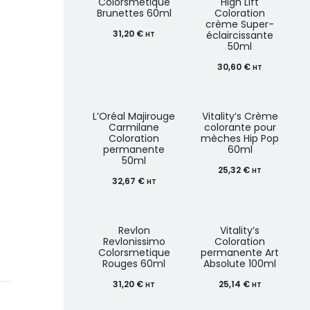
Colorsmetique
High Lift
Brunettes 60ml
Coloration
crème Super-
31,20
€
éclaircissante
HT
50ml
30,60
€
HT
L’Oréal Majirouge
Vitality’s Crème
Carmilane
colorante pour
Coloration
mèches Hip Pop
permanente
60ml
50ml
25,32
€
HT
32,67
€
HT
Revlon
Vitality’s
Revlonissimo
Coloration
Colorsmetique
permanente Art
Rouges 60ml
Absolute 100ml
31,20
€
25,14
€
HT
HT