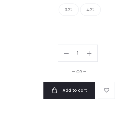
3.22
4.22
Revlonissimo
Colorsmetique
Violines
— OR —
60ml
quantity
Add to cart