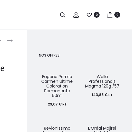
0
0
roduct
SCHWARZKOPF
L’ORÉAL
IGORA
MAJIROUGE
avigation
COLORATION
CARMILANE
NOS OFFRES
PERMANENTE
COLORATION
ue
60ML
PERMANENTE
50ML
Eugène Perma
Wella
Carmen Ultime
Professionals
Coloration
Magma 120g /57
Permanente
143,85
€
60ml
HT
29,07
€
HT
Revlonissimo
L’Oréal Majirel