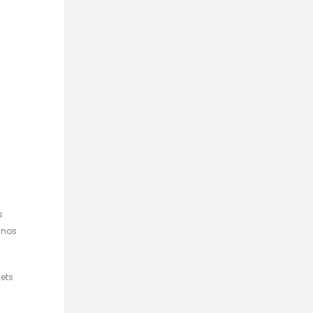
s
à nos
lets