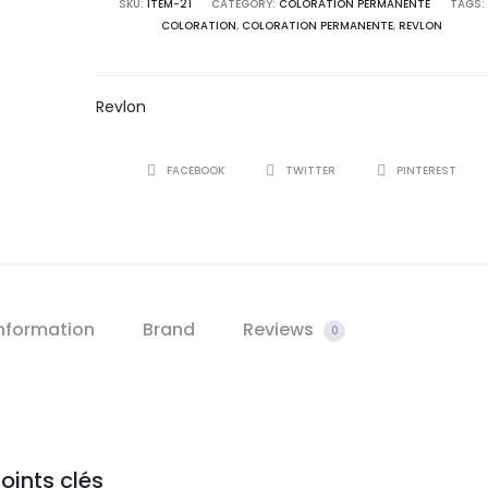
SKU:
ITEM-21
CATEGORY:
COLORATION PERMANENTE
TAGS:
COLORATION
,
COLORATION PERMANENTE
,
REVLON
Revlon
SHARE
FACEBOOK
TWITTER
PINTEREST
information
Brand
Reviews
0
oints clés