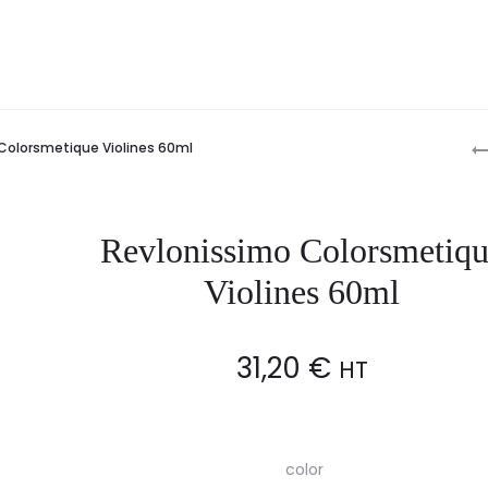
P
Colorsmetique Violines 60ml
n
Revlonissimo Colorsmetiq
Violines 60ml
31,20
€
HT
color