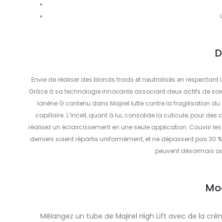
D
Envie de réaliser des blonds froids et neutralisés en respectant l
Grâce à sa technologie innovante associant deux actifs de soins,
Ionène G contenu dans Majirel lutte contre la fragilisation du 
capillaire. L’Incell, quant à lui, consolide la cuticule, pour des
réalisez un éclaircissement en une seule application. Couvrir les
derniers soient répartis uniformément, et ne dépassent pas 30 %
peuvent désormais acc
Mo
Mélangez un tube de Majirel High Lift avec de la crè