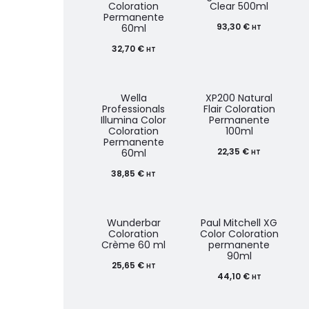
Coloration
Clear 500ml
Permanente
93,30
€
60ml
HT
32,70
€
HT
Wella
XP200 Natural
Professionals
Flair Coloration
Illumina Color
Permanente
Coloration
100ml
Permanente
22,35
€
60ml
HT
38,85
€
HT
Wunderbar
Paul Mitchell XG
Coloration
Color Coloration
Crème 60 ml
permanente
90ml
25,65
€
HT
44,10
€
HT