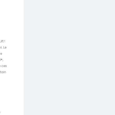
ft !
i. Le
re
l®,
e ces
tain
s