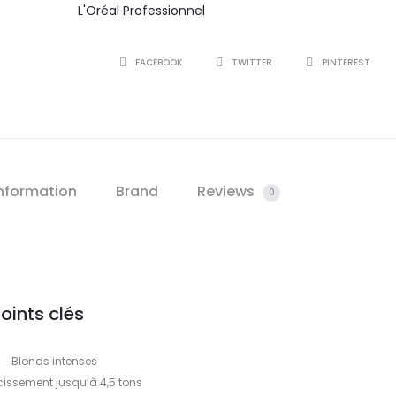
L'Oréal Professionnel
SHARE
FACEBOOK
TWITTER
PINTEREST
information
Brand
Reviews
0
oints clés
Blonds intenses
cissement jusqu’à 4,5 tons