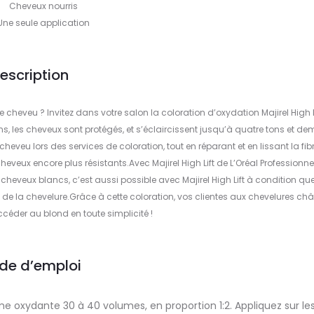
Cheveux nourris
Une seule application
escription
e cheveu ? Invitez dans votre salon la coloration d’oxydation Majirel High Li
 les cheveux sont protégés, et s’éclaircissent jusqu’à quatre tons et dem
cheveu lors des services de coloration, tout en réparant et en lissant la fib
 cheveux encore plus résistants.Avec Majirel High Lift de L’Oréal Professionne
 cheveux blancs, c’est aussi possible avec Majirel High Lift à condition qu
 de la chevelure.Grâce à cette coloration, vos clientes aux chevelures châ
éder au blond en toute simplicité !
de d’emploi
me oxydante 30 à 40 volumes, en proportion 1:2. Appliquez sur le