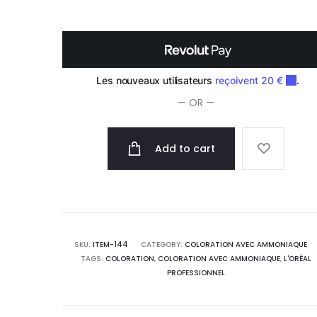
crème
Super-
éclaircissante
50ml
quantity
— OR —
Add to cart
SKU:
ITEM-144
CATEGORY:
COLORATION AVEC AMMONIAQUE
TAGS:
COLORATION
,
COLORATION AVEC AMMONIAQUE
,
L'ORÉAL
PROFESSIONNEL