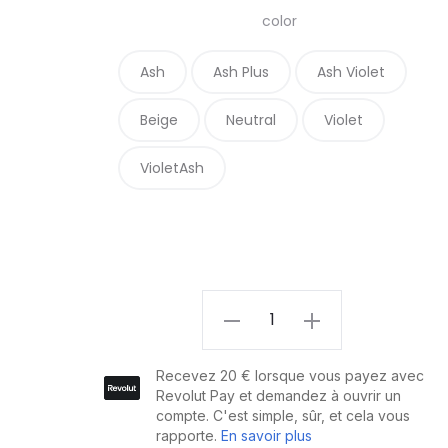
color
Ash
Ash Plus
Ash Violet
Beige
Neutral
Violet
VioletAsh
L'Oréal
Majirel
High
Lift
Coloration