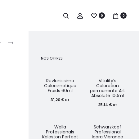
0
0
roduct
KEMON
REVLONISSIMO
CRAMER
COLORSMETIQUE
avigation
COLORATION
FROIDS
NOS OFFRES
CHEVEUX
60ML
100ML
Revlonissimo
Vitality’s
Colorsmetique
Coloration
Froids 60ml
permanente Art
Absolute 100ml
31,20
€
HT
25,14
€
HT
Wella
Schwarzkopf
Professionals
Professional
Koleston Perfect
Igora Vibrance