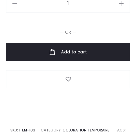
Paul
Mitchell
Clean
Beauty
— OR —
Color
Depositing
Treatment
Add to cart
150ml
quantity
SKU:
ITEM-109
CATEGORY:
COLORATION TEMPORAIRE
TAGS: