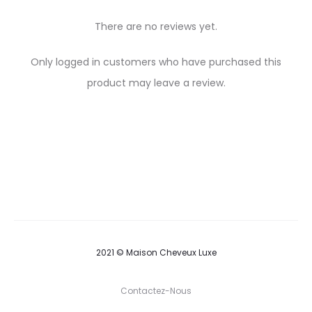
There are no reviews yet.
R
Only logged in customers who have purchased this
e
product may leave a review.
v
i
e
w
s
2021 © Maison Cheveux Luxe
Contactez-Nous