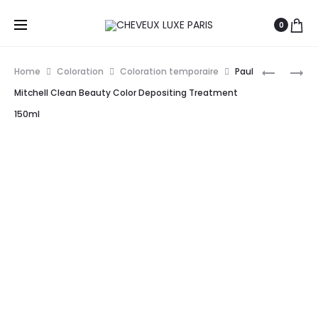
0
Prod
PAUL
INDOLA
Home
Coloration
Coloration temporaire
Paul
MITCHELL
PROFESS
navig
Mitchell Clean Beauty Color Depositing Treatment
POP
COLOR
150ml
XG
STYLE
SEMI-
MOUSSE
PERMANE
200ML
COLOR,
180ML