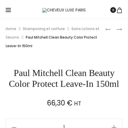
0
Prod
PAUL
PAUL
Home
Shampooing et coiffure
Soins Lotions et
MITCHELL
MITCHELL
navig
Sérums
Paul Mitchell Clean Beauty Color Protect
CLEAN
AWAPUHI
Leave-In 150ml
BEAUTY
TRAITEM
TRAITEM
INTENSIF
SANS
500ML
Paul Mitchell Clean Beauty
RINÇAGE
QUOTIDI
Color Protect Leave-In 150ml
150ML
66,30
€
HT
Paul