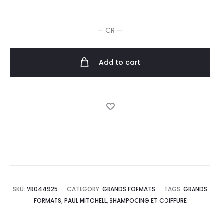
Invisiblewear
Conditioner
— OR —
1l
quantity
Add to cart
SKU:
VR044925
CATEGORY:
GRANDS FORMATS
TAGS:
GRANDS
FORMATS
,
PAUL MITCHELL
,
SHAMPOOING ET COIFFURE