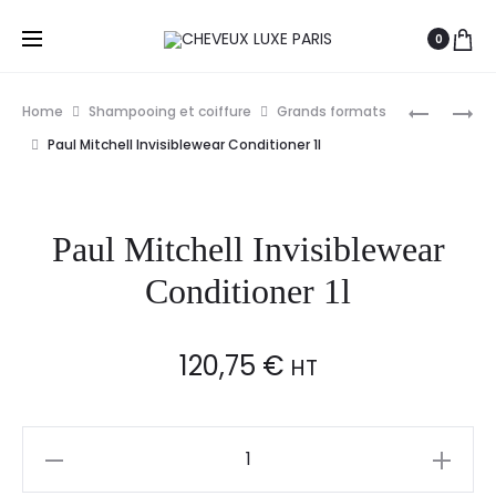
0
Prod
PAUL
PAUL
Home
Shampooing et coiffure
Grands formats
MITCHELL
MITCHELL
navig
Paul Mitchell Invisiblewear Conditioner 1l
APRÈS-
APRÈS-
SHAMPO
SHAMPO
VOLUME
HYDRATA
Paul Mitchell Invisiblewear
ANTI-
SANS
THINNIN
RINÇAGE
Conditioner 1l
300ML
120,75
€
HT
Paul
Mitchell