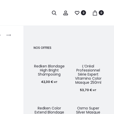
0
0
roduct
SIBEL
SIBEL
PINCES
EPINGLES
avigation
SÉPARE-
À
NOS OFFRES
MÈCHES
CHEVEUX
EN
DROITE
ALUMINIUM
50PCS
Redken Blondage
L’Oréal
High Bright
Professionnel
12
Shampooing
Série Expert
Vitamino Color
PCS
42,30
€
Masque 250ml
HT
53,70
€
HT
Redken Color
Osmo Super
Extend Blondage
Silver Masque