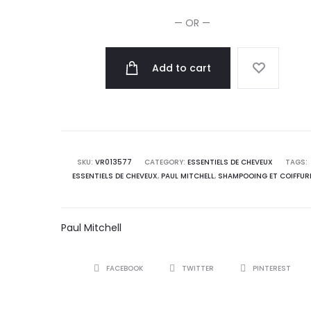
Pinces
— OR —
6pcs
quantity
Add to cart
SKU:
VR013577
CATEGORY:
ESSENTIELS DE CHEVEUX
TAGS:
ESSENTIELS DE CHEVEUX
,
PAUL MITCHELL
,
SHAMPOOING ET COIFFUR
Paul Mitchell
SHARE
FACEBOOK
TWITTER
PINTEREST