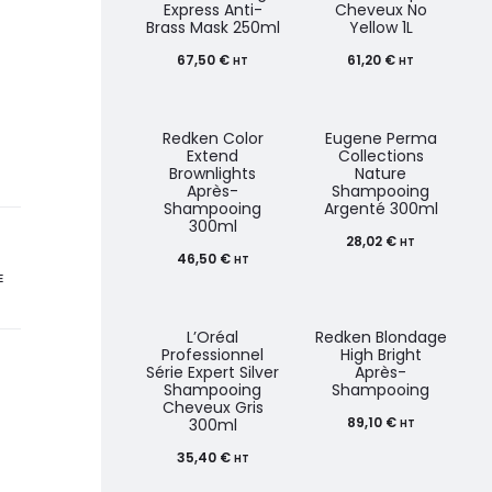
Express Anti-
Cheveux No
Brass Mask 250ml
Yellow 1L
67,50
€
61,20
€
HT
HT
Redken Color
Eugene Perma
Extend
Collections
Brownlights
Nature
Après-
Shampooing
Shampooing
Argenté 300ml
300ml
28,02
€
HT
46,50
€
HT
E
L’Oréal
Redken Blondage
Professionnel
High Bright
Série Expert Silver
Après-
Shampooing
Shampooing
Cheveux Gris
89,10
€
300ml
HT
35,40
€
HT