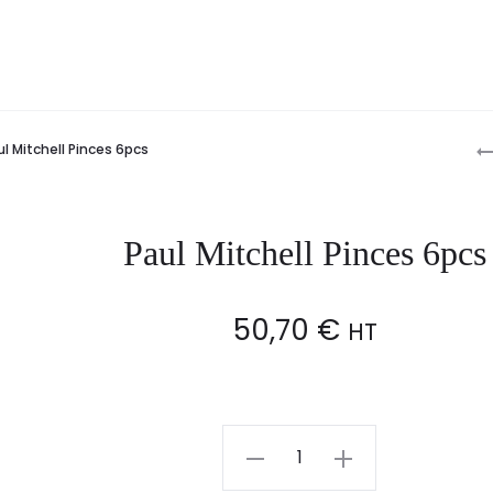
P
ul Mitchell Pinces 6pcs
n
Paul Mitchell Pinces 6pcs
50,70
€
HT
Paul
Mitchell