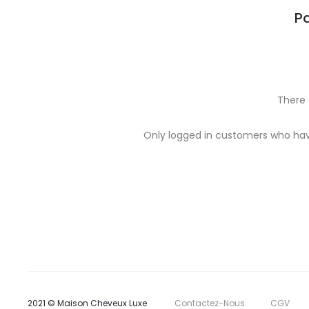
Pa
There 
R
Only logged in customers who hav
e
v
i
e
w
s
2021 © Maison Cheveux Luxe
Contactez-Nous
CGV