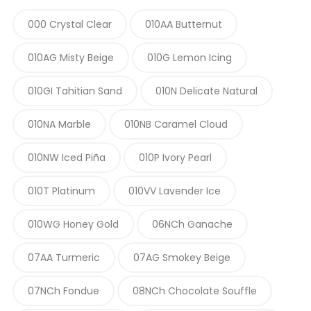
000 Crystal Clear
010AA Butternut
010AG Misty Beige
010G Lemon Icing
010GI Tahitian Sand
010N Delicate Natural
010NA Marble
010NB Caramel Cloud
010NW Iced Piña
010P Ivory Pearl
010T Platinum
010VV Lavender Ice
010WG Honey Gold
06NCh Ganache
07AA Turmeric
07AG Smokey Beige
07NCh Fondue
08NCh Chocolate Souffle