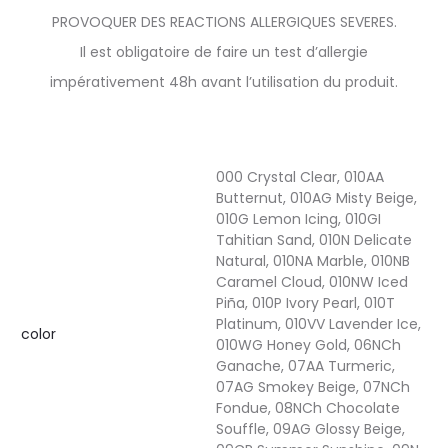
PROVOQUER DES REACTIONS ALLERGIQUES SEVERES.
Il est obligatoire de faire un test d’allergie
impérativement 48h avant l’utilisation du produit.
000 Crystal Clear, 010AA
Butternut, 010AG Misty Beige,
010G Lemon Icing, 010GI
Tahitian Sand, 010N Delicate
Natural, 010NA Marble, 010NB
Caramel Cloud, 010NW Iced
Piña, 010P Ivory Pearl, 010T
Platinum, 010VV Lavender Ice,
color
010WG Honey Gold, 06NCh
Ganache, 07AA Turmeric,
07AG Smokey Beige, 07NCh
Fondue, 08NCh Chocolate
Souffle, 09AG Glossy Beige,