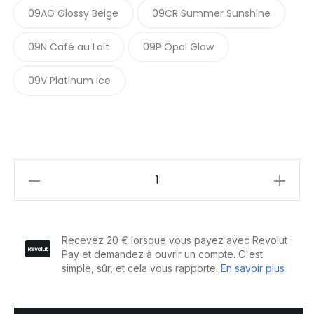
09AG Glossy Beige
09CR Summer Sunshine
09N Café au Lait
09P Opal Glow
09V Platinum Ice
Redken
Shades
EQ
Bonder
Inside
60ml
quantity