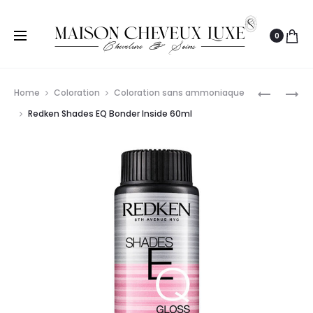
0
Prod
WELLA
PAUL
Home
Coloration
Coloration sans ammoniaque
PROFESS
MITCHELL
navig
Redken Shades EQ Bonder Inside 60ml
SHINEFIN
COLORAT
GLOSS
DEMI-
VERNIS
PERMANE
COLORÉ
THE
LONGUE
DEMI
TENUE
60ML
60 ML