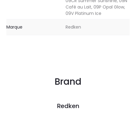
09CR Summer Sunshine, 09N
Café au Lait, 09P Opal Glow,
09V Platinum Ice
Marque
Redken
Brand
Redken