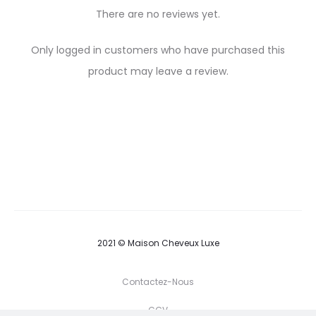
There are no reviews yet.
R
Only logged in customers who have purchased this
e
product may leave a review.
v
i
e
w
s
2021 © Maison Cheveux Luxe
Contactez-Nous
CGV