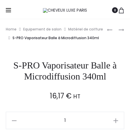
0
Prod
SIBEL
SIBEL
Home
Equipement de salon
Matériel de coiffure
BROSSE
PEIGNE
navig
S-PRO Vaporisateur Balle à Microdiffusion 340ml
À
À
COU
MÈCHES
MINI
À
S-PRO Vaporisateur Balle à
3
FACES
Microdiffusion 340ml
16,17
€
HT
S-
PRO