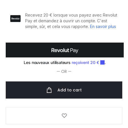
Vaporisateur
Balle
à
Microdiffusion
340ml
quantity
— OR —
Add to cart