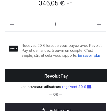
346,05
€
HT
Saiza
Ciseaux
Off
Tarantula
5
quantity
— OR —
Add to cart