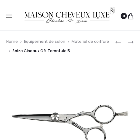
0
Prod
JAGUAR
BABYLISS
Home
Equipement de salon
Matériel de coiffure
CISEAUX
PRO
navig
Saiza Ciseaux Off Tarantula 5
SCULPTE
BLADE
6.0″
HEAD
CL
45MM
SL
FX862E/
OCEAN
FX872E
32
EFFI