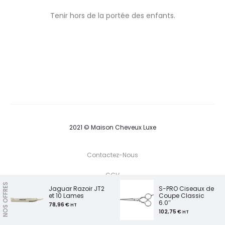
Tenir hors de la portée des enfants.
2021 © Maison Cheveux Luxe
Contactez-Nous
CGV
NOS OFFRES
Jaguar Razoir JT2
S-PRO Ciseaux de
et 10 Lames
Coupe Classic
6.0″
T
F
I
P
78,96
€
HT
G
w
a
n
i
102,75
€
HT
o
i
c
s
n
o
t
e
t
t