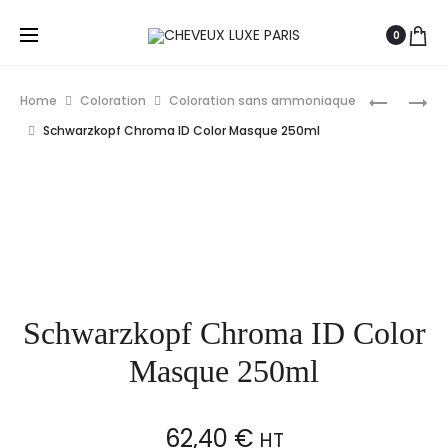
0
Prod
EUGÈNE
L’ORÉAL
Home
Coloration
Coloration sans ammoniaque
PERMA
INOA
navig
Schwarzkopf Chroma ID Color Masque 250ml
CARMEN
2
RITUEL
COLORAT
CRÈME
D’OXYDA
COLORAN
SANS
60ML
AMMONI
60G
Schwarzkopf Chroma ID Color
Masque 250ml
62,40
€
HT