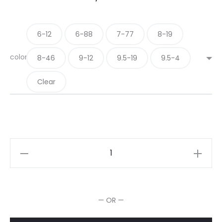
6-12
6-88
7-77
8-19
color
8-46
9-12
9.5-19
9.5-4
Clear
Schwarzkopf
Chroma
ID
Color
— OR —
Masque
250ml