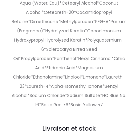
Aqua (Water, Eau)*Cetearyl Alcohol*Coconut
Alcohol*Ceteareth-20*Cocamidopropyl
Betaine*Dimethicone*Methylparaben*PEG-8*Parfum
(Fragrance)*Hydrolyzed Keratin*Cocodimonium
Hydroxypropyl Hydrolyzed Keratin*Polyquaternium-
6*Sclerocarya Birrea Seed
Oil*Propylparaben*Panthenol*Hexyl Cinnamal*Citric
Acid*Etidronic Acid*Magnesium
Chloride*Ethanolamine*Linalool*Limonene*Laureth-
23*Laureth-4*Alpha-Isomethyl Ionone*Benzyl
Alcohol*Sodium Chloride*Sodium Sulfate*HC Blue No.
16*Basic Red 76*Basic Yellow 57
Livraison et stock