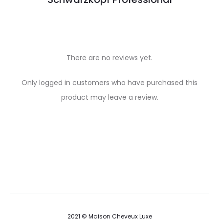
There are no reviews yet.
R
Only logged in customers who have purchased this
e
product may leave a review.
v
i
e
w
s
2021 © Maison Cheveux Luxe